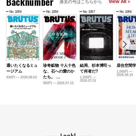
Backnumber
View All
過去の号はこちらから
No. 1059
No. 1058
No. 1057
No. 1056
通いたくなるミュ
珍奇鉱物 十人十色
結局、杉本博司っ
居住空間学2
ージアム
な、石への愛のか
て何者だ?
1,000円 —
2026.06.15
たち。 …
930円 — 2026.08.03
1,200円 —
2026.07.01
950円 — 2026.07.15
Look!