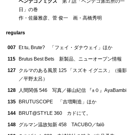
ヘンテコノミクス
第７話「ヘンテコ派出所の一
日」の巻
作・佐藤雅彦、菅 俊一 画・高橋秀明
regulars
007
Et tu, Brute? 「フェイ・ダナウェイ」ほか
115
Brutus Best Bets 新製品、ニューオープン情報
127
クルマのある風景 125 「スズキ イグニス」（撮影
／平野太呂）
128
人間関係 546 写真／篠山紀信 『±０』AyaBambi
135
BRUTUSCOPE 「吉増剛造」ほか
144
BRUT@STYLE 360 カドにて。
148
グルマン温故知新 458 TACUBO／falò