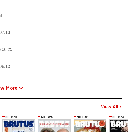
前
07.13
.06.29
06.13
ew More
View All
No. 1056
No. 1055
No. 1054
No. 1053