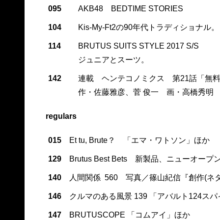
095
AKB48 BEDTIME STORIES
104
Kis-My-Ft2の90年代トラディショナル。
114
BRUTUS SUITS STYLE 2017 S/S
ジュニアとスーツ。
142
連載 ヘンテコノミクス 第21話「無
作・佐藤雅彦、菅 俊一 画・高橋秀明
regulars
015
Et tu, Brute？ 「エマ・ワトソン」ほか
129
Brutus Best Bets 新製品、ニューオー
140
人間関係 560 写真／篠山紀信『創作(ネ
146
クルマのある風景 139 「アバルト124ス
147
BRUTUSCOPE 「コムアイ」ほか