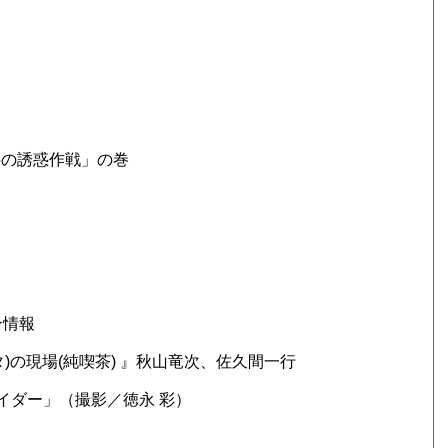
料の誘惑作戦」の巻
プン情報
タ)の現場(純喫茶) 』秋山竜次、佐久間一行
パイダー」（撮影／徳永 彩）