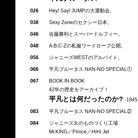
026
Hey! Say! JUMPの大運動会。
038
Sexy Zoneのセクシー日本。
046
佐藤勝利とスーパードルフィー。
048
A.B.C-Zの私服ワードローブ公開。
056
ジャニーズWESTのアルバイト。
066
平凡ブルータス NAN-NO SPECIAL①
067
BOOK IN BOOK
42年の歴史をアーカイブ！
平凡とは何だったのか?
-194
083
平凡ブルータス NAN-NO SPECIAL②
084
ジャニーズJr.のものづくり工場
Mr.KING／Prince／HiHi Jet