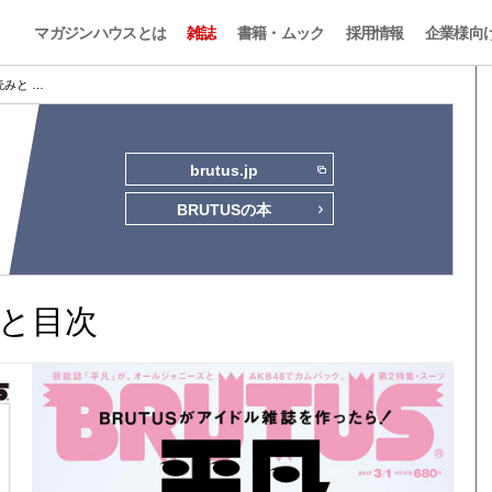
マガジンハウスとは
雑誌
書籍・ムック
採用情報
企業様向
試し読みと …
brutus.jp
BRUTUSの本
読みと目次