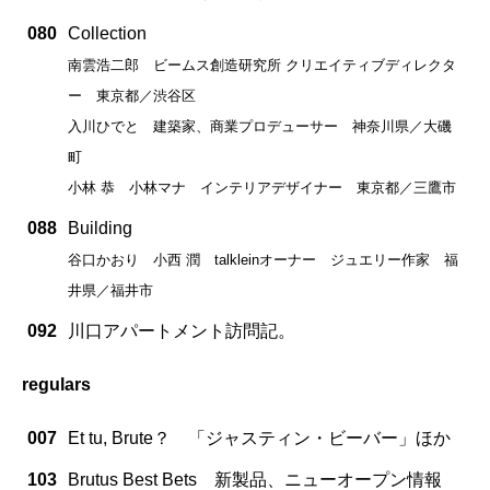
080
Collection
南雲浩二郎 ビームス創造研究所 クリエイティブディレクタ
ー 東京都／渋谷区
入川ひでと 建築家、商業プロデューサー 神奈川県／大磯
町
小林 恭 小林マナ インテリアデザイナー 東京都／三鷹市
088
Building
谷口かおり 小西 潤 talkleinオーナー ジュエリー作家 福
井県／福井市
092
川口アパートメント訪問記。
regulars
007
Et tu, Brute？ 「ジャスティン・ビーバー」ほか
103
Brutus Best Bets 新製品、ニューオープン情報