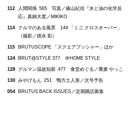
112
人間関係 565 写真／篠山紀信『水と油の化学反
応』真鍋大度／MIKIKO
114
クルマのある風景 144 「ミニ クロスオーバー」
（撮影／徳永 彩）
115
BRUTUSCOPE 「スクエアプッシャー」ほか
124
BRUT@STYLE 377 ＠HOME STYLE
128
グルマン温故知新 477 食堂めぐる／蕎麦 やっこ
130
みやげもん 251 鴨方土人形／次号予告
054
BRUTUS BACK ISSUES／定期購読募集