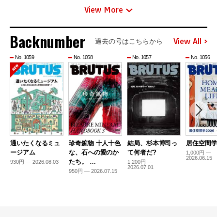
View More
Backnumber
View All
過去の号はこちらから
No. 1059
No. 1058
No. 1057
No. 1056
通いたくなるミュ
珍奇鉱物 十人十色
結局、杉本博司っ
居住空間学2
ージアム
な、石への愛のか
て何者だ?
1,000円 —
2026.06.15
たち。 …
930円 — 2026.08.03
1,200円 —
2026.07.01
950円 — 2026.07.15