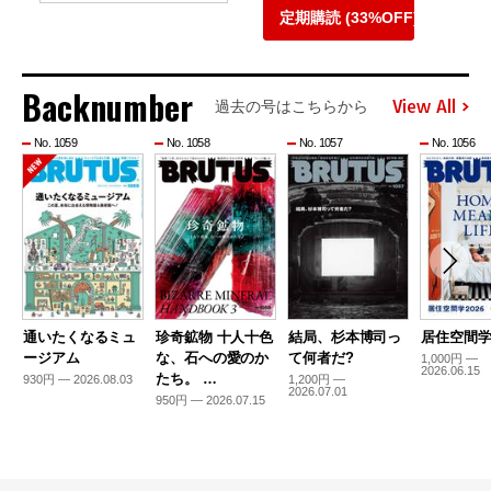
定期購読 (33%OFF)
Backnumber
View All
過去の号はこちらから
No. 1059
No. 1058
No. 1057
No. 1056
通いたくなるミュ
珍奇鉱物 十人十色
結局、杉本博司っ
居住空間学2
ージアム
な、石への愛のか
て何者だ?
1,000円 —
2026.06.15
たち。 …
930円 — 2026.08.03
1,200円 —
2026.07.01
950円 — 2026.07.15