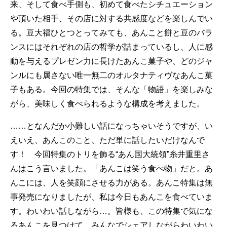
来、そして食べ手側も、初めて食べたシチュエーション
や頂いた相手、その店に対する共感度などを楽しんでい
る。豆大福ひとつとってみても、あんこと餅と豆のバラ
ンスにはそれぞれの店の哲学が詰まっているし、人に感
動を与えるプレゼン力に長けたあんこ菓子や、どのジャ
ンルにも属さない唯一無二のオルタナティヴなあんこ菓
子もある。今回の特集では、そんな「物語」を楽しみな
がら、美味しく食べられるような構成を考えました。
……となんだか小難しい話になっちゃいそうですが、い
えいえ、あんこのこと、ただ単に話したいだけなんで
す！ 今回特集のトリを飾る“あん国大統領”糸井重里さ
んはこう言いました。「あんこは笑う食べ物」だと。あ
んこには、人を笑顔にさせる力がある。あんこ特集は無
事発売になりましたが、私は今日もあんこを食べていま
す。わいわい話しながら…。皆様も、この特集で気にな
るあんこを見つけて、みんなでシェアしながらわいわい