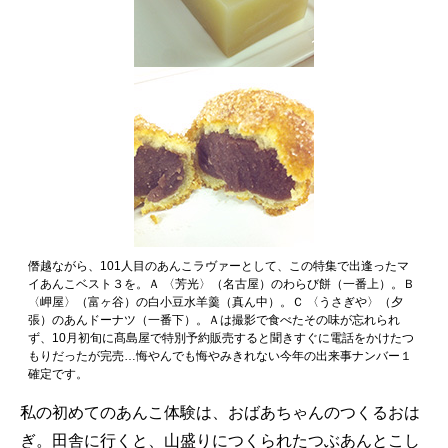
僭越ながら、101人目のあんこラヴァーとして、この特集で出逢ったマ
イあんこベスト３を。Ａ 〈芳光〉（名古屋）のわらび餅（一番上）。Ｂ
〈岬屋〉（富ヶ谷）の白小豆水羊羹（真ん中）。Ｃ 〈うさぎや〉（夕
張）のあんドーナツ（一番下）。Ａは撮影で食べたその味が忘れられ
ず、10月初旬に髙島屋で特別予約販売すると聞きすぐに電話をかけたつ
もりだったが完売…悔やんでも悔やみきれない今年の出来事ナンバー１
確定です。
私の初めてのあんこ体験は、おばあちゃんのつくるおは
ぎ。田舎に行くと、山盛りにつくられたつぶあんとこし