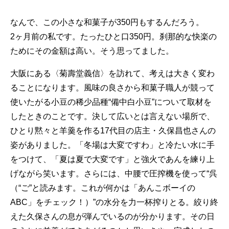
なんで、この小さな和菓子が350円もするんだろう。
2ヶ月前の私です。たったひと口350円。刹那的な快楽の
ためにその金額は高い。そう思ってました。
大阪にある〈菊壽堂義信〉を訪れて、考えは大きく変わ
ることになります。風味の良さから和菓子職人が競って
使いたがる小豆の稀少品種“備中白小豆”について取材を
したときのことです。決して広いとは言えない場所で、
ひとり黙々と羊羹を作る17代目の店主・久保昌也さんの
姿がありました。「冬場は大変ですわ」と冷たい水に手
をつけて、「夏は夏で大変です」と強火であんを練り上
げながら笑います。さらには、中腰で圧搾機を使って“呉
（“ご”と読みます。これが何かは「あんこボーイの
ABC」をチェック！）”の水分を力一杯搾りとる。絞り終
えた久保さんの息が弾んでいるのが分かります。その日