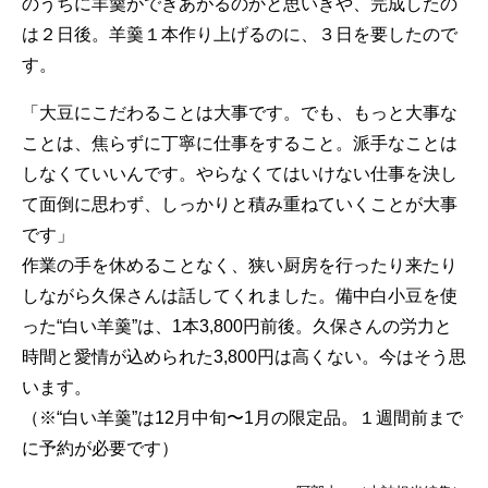
のうちに羊羹ができあがるのかと思いきや、完成したの
は２日後。羊羹１本作り上げるのに、３日を要したので
す。
「大豆にこだわることは大事です。でも、もっと大事な
ことは、焦らずに丁寧に仕事をすること。派手なことは
しなくていいんです。やらなくてはいけない仕事を決し
て面倒に思わず、しっかりと積み重ねていくことが大事
です」
作業の手を休めることなく、狭い厨房を行ったり来たり
しながら久保さんは話してくれました。備中白小豆を使
った“白い羊羹”は、1本3,800円前後。久保さんの労力と
時間と愛情が込められた3,800円は高くない。今はそう思
います。
（※“白い羊羹”は12月中旬〜1月の限定品。１週間前まで
に予約が必要です）