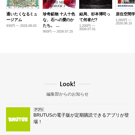
通いたくなるミュ
珍奇鉱物 十人十色
結局、杉本博司っ
居住空間学2
ージアム
な、石への愛のか
て何者だ?
1,000円 —
2026.06.15
たち。 …
930円 — 2026.08.03
1,200円 —
2026.07.01
950円 — 2026.07.15
Look!
編集部からのお知らせ
アプリ
BRUTUSの電子版が定期購読できるアプリが登
場！