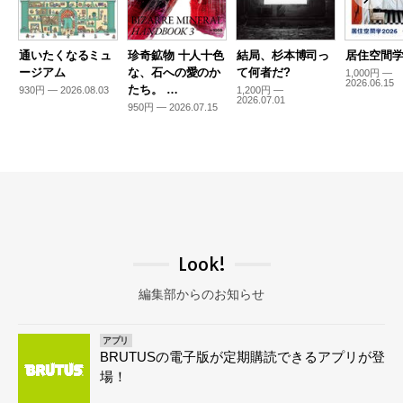
通いたくなるミュ
珍奇鉱物 十人十色
結局、杉本博司っ
居住空間学2
ージアム
な、石への愛のか
て何者だ?
1,000円 —
2026.06.15
たち。 …
930円 — 2026.08.03
1,200円 —
2026.07.01
950円 — 2026.07.15
Look!
編集部からのお知らせ
アプリ
BRUTUSの電子版が定期購読できるアプリが登
場！