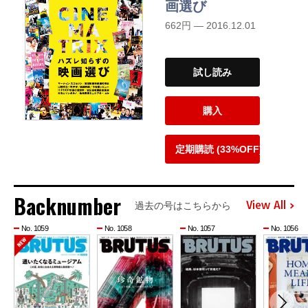
画選び
662円 — 2016.12.01
試し読み
購入
定期購読 (33%OFF)
Backnumber
View All
過去の号はこちらから
No. 1059
No. 1058
No. 1057
No. 1056