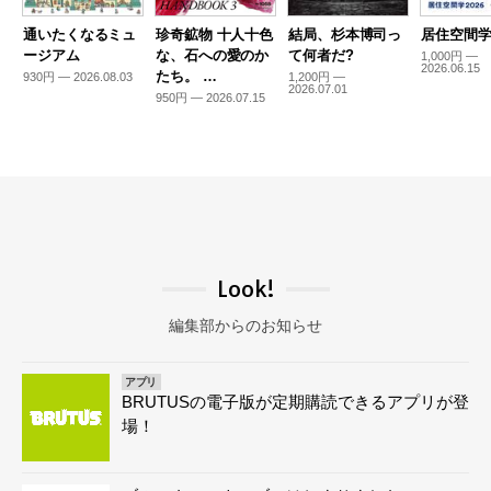
通いたくなるミュ
珍奇鉱物 十人十色
結局、杉本博司っ
居住空間学2
ージアム
な、石への愛のか
て何者だ?
1,000円 —
2026.06.15
たち。 …
930円 — 2026.08.03
1,200円 —
2026.07.01
950円 — 2026.07.15
Look!
編集部からのお知らせ
アプリ
BRUTUSの電子版が定期購読できるアプリが登
場！