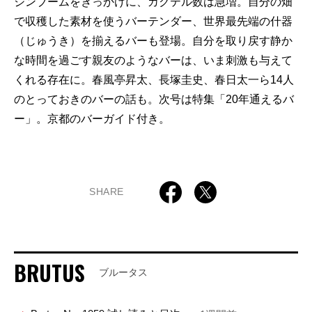
ジンブームをきっかけに、カクテル数は急増。自分の畑
で収穫した素材を使うバーテンダー、世界最先端の什器
（じゅうき）を揃えるバーも登場。自分を取り戻す静か
な時間を過ごす親友のようなバーは、いま刺激も与えて
くれる存在に。春風亭昇太、長塚圭史、春日太一ら14人
のとっておきのバーの話も。次号は特集「20年通えるバ
ー」。京都のバーガイド付き。
SHARE
BRUTUS
ブルータス