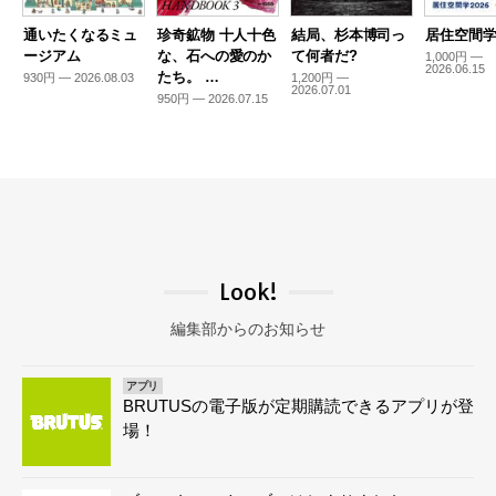
通いたくなるミュ
珍奇鉱物 十人十色
結局、杉本博司っ
居住空間学2
ージアム
な、石への愛のか
て何者だ?
1,000円 —
2026.06.15
たち。 …
930円 — 2026.08.03
1,200円 —
2026.07.01
950円 — 2026.07.15
Look!
編集部からのお知らせ
アプリ
BRUTUSの電子版が定期購読できるアプリが登
場！