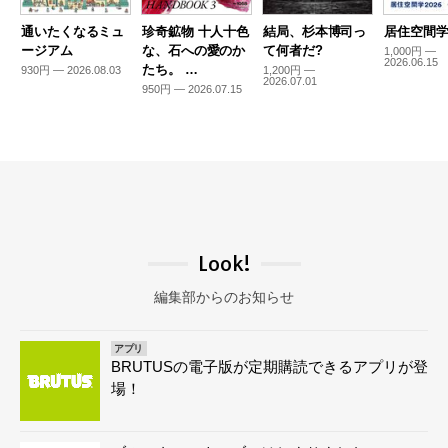
通いたくなるミュ
珍奇鉱物 十人十色
結局、杉本博司っ
居住空間学2
ージアム
な、石への愛のか
て何者だ?
1,000円 —
2026.06.15
たち。 …
930円 — 2026.08.03
1,200円 —
2026.07.01
950円 — 2026.07.15
Look!
編集部からのお知らせ
アプリ
BRUTUSの電子版が定期購読できるアプリが登
場！