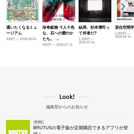
通いたくなるミュ
珍奇鉱物 十人十色
結局、杉本博司っ
居住空間学2
ージアム
な、石への愛のか
て何者だ?
1,000円 —
2026.06.15
たち。 …
930円 — 2026.08.03
1,200円 —
2026.07.01
950円 — 2026.07.15
Look!
編集部からのお知らせ
アプリ
BRUTUSの電子版が定期購読できるアプリが登