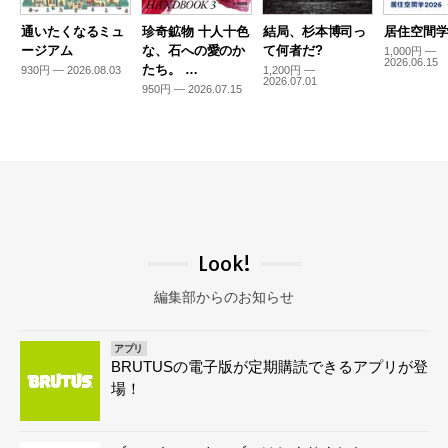
通いたくなるミュ
珍奇鉱物 十人十色
結局、杉本博司っ
居住空間学2
ージアム
な、石への愛のか
て何者だ?
1,000円 —
2026.06.15
たち。 …
930円 — 2026.08.03
1,200円 —
2026.07.01
950円 — 2026.07.15
Look!
編集部からのお知らせ
アプリ
BRUTUSの電子版が定期購読できるアプリが登
場！