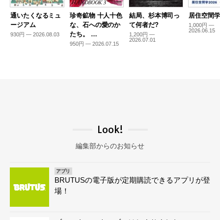
通いたくなるミュ
珍奇鉱物 十人十色
結局、杉本博司っ
居住空間学2
ージアム
な、石への愛のか
て何者だ?
1,000円 —
2026.06.15
たち。 …
930円 — 2026.08.03
1,200円 —
2026.07.01
950円 — 2026.07.15
Look!
編集部からのお知らせ
アプリ
BRUTUSの電子版が定期購読できるアプリが登
場！