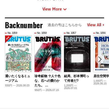
View More
Backnumber
View All
過去の号はこちらから
No. 1059
No. 1058
No. 1057
No. 1056
通いたくなるミュ
珍奇鉱物 十人十色
結局、杉本博司っ
居住空間学2
ージアム
な、石への愛のか
て何者だ?
1,000円 —
2026.06.15
たち。 …
930円 — 2026.08.03
1,200円 —
2026.07.01
950円 — 2026.07.15