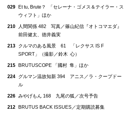
029
Et tu, Brute？ 「セレーナ・ゴメス＆テイラー・ス
ウィフト」ほか
210
人間関係 482 写真／篠山紀信『オトコマエダ』
前田健太、徳井義実
213
クルマのある風景 61 「レクサス IS F
SPORT」（撮影／鈴木 心）
215
BRUTUSCOPE 「國村 隼」ほか
224
グルマン温故知新 394 アニス／ラ・クープドー
ル
226
みやげもん 168 九尾の狐／次号予告
212
BRUTUS BACK ISSUES／定期購読募集