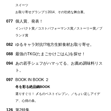
スイーツ
お取り寄せグランプリ2014、その壮絶な舞台裏。
077
個人賞、発表！
インパクト賞／コストパフォーマンス賞／ストーリー賞／ブ
ランド賞
082
ゆるキャラ対抗!?地方生鮮食材お取り寄せ。
088
最強のTKG(たまごかけごはん)を探せ！
094
あの若手シェフがハマってる、お薦め調味料リス
ト。
097
BOOK IN BOOK ２
冬を彩る絶品鍋BOOK
選りすぐり！ 〆ものベストイレブン。／ちょい足しアイデ
ア、心得の条。
126
第2特集