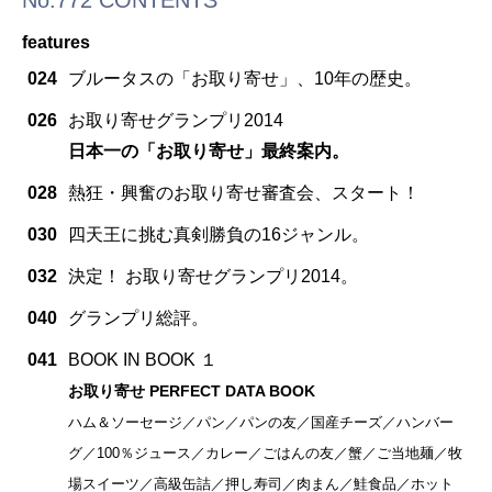
features
024
ブルータスの「お取り寄せ」、10年の歴史。
026
お取り寄せグランプリ2014
日本一の「お取り寄せ」最終案内。
028
熱狂・興奮のお取り寄せ審査会、スタート！
030
四天王に挑む真剣勝負の16ジャンル。
032
決定！ お取り寄せグランプリ2014。
040
グランプリ総評。
041
BOOK IN BOOK １
お取り寄せ PERFECT DATA BOOK
ハム＆ソーセージ／パン／パンの友／国産チーズ／ハンバー
グ／100％ジュース／カレー／ごはんの友／蟹／ご当地麺／牧
場スイーツ／高級缶詰／押し寿司／肉まん／鮭食品／ホット