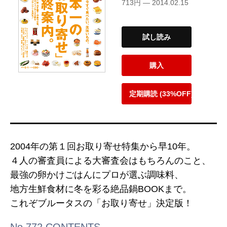
713円 — 2014.02.15
試し読み
購入
定期購読 (33%OFF)
2004年の第１回お取り寄せ特集から早10年。
４人の審査員による大審査会はもちろんのこと、
最強の卵かけごはんにプロが選ぶ調味料、
地方生鮮食材に冬を彩る絶品鍋BOOKまで。
これぞブルータスの「お取り寄せ」決定版！
No.772 CONTENTS