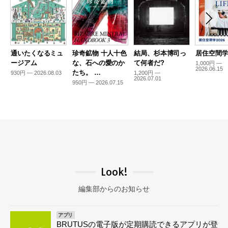
通いたくなるミュ
珍奇鉱物 十人十色
結局、杉本博司っ
居住空間学2
ージアム
な、石への愛のか
て何者だ?
1,000円 —
2026.06.15
たち。 …
930円 — 2026.08.03
1,200円 —
2026.07.01
950円 — 2026.07.15
Look!
編集部からのお知らせ
アプリ
BRUTUSの電子版が定期購読できるアプリが登