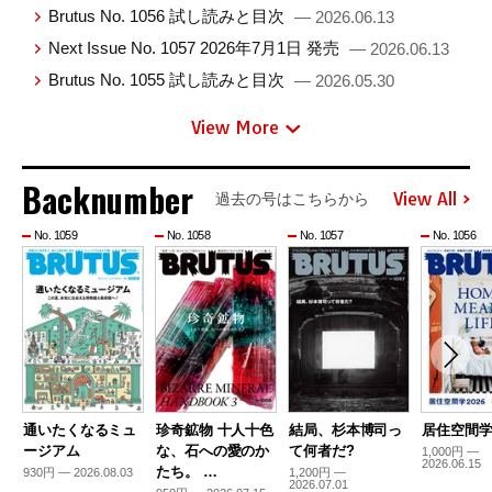
Brutus No. 1056 試し読みと目次
— 2026.06.13
Next Issue No. 1057 2026年7月1日 発売
— 2026.06.13
Brutus No. 1055 試し読みと目次
— 2026.05.30
View More
Backnumber
View All
過去の号はこちらから
No. 1059
No. 1058
No. 1057
No. 1056
通いたくなるミュ
珍奇鉱物 十人十色
結局、杉本博司っ
居住空間学2
ージアム
な、石への愛のか
て何者だ?
1,000円 —
2026.06.15
たち。 …
930円 — 2026.08.03
1,200円 —
2026.07.01