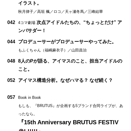
イラスト。
秋月律子／高垣 楓／ロコ／天ヶ瀬冬馬／三峰結華
042
次点アイドルたちの、“ちょっとだけ” ア
4コマ劇場
ンバサダー！
044
プロデューサーがプロデューサーやってみた。
もふくちゃん（福嶋麻衣子）／山田昌治
048
8人のPが語る、アイマスのこと、担当アイドルの
こと。
052
アイマス構造分析。なぜハマる？ なぜ続く？
057
Book in Book
もしも、『BRUTUS』が企画する5ブランド合同ライブが、あ
ったなら。
『15th Anniversary BRUTUS FESTIV