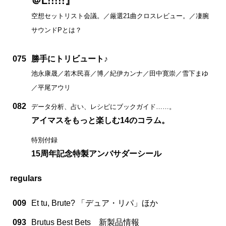
＠L!!!!!』
空想セットリスト会議。／厳選21曲クロスレビュー。／凄腕
サウンドPとは？
075
勝手にトリビュート♪
池永康晟／若木民喜／博／紀伊カンナ／田中寛崇／雪下まゆ
／平尾アウリ
082
データ分析、占い、レシピにブックガイド……。
アイマスをもっと楽しむ14のコラム。
特別付録
15周年記念特製アンバサダーシール
regulars
009
Et tu, Brute? 「デュア・リパ」ほか
093
Brutus Best Bets 新製品情報