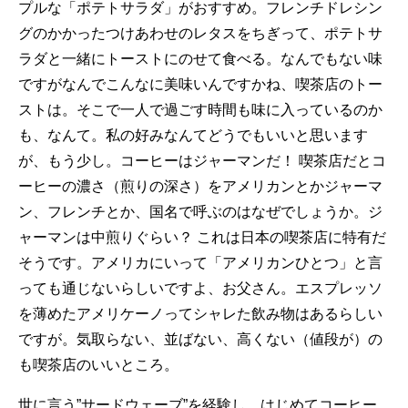
プルな「ポテトサラダ」がおすすめ。フレンチドレシン
グのかかったつけあわせのレタスをちぎって、ポテトサ
ラダと一緒にトーストにのせて食べる。なんでもない味
ですがなんでこんなに美味いんですかね、喫茶店のトー
ストは。そこで一人で過ごす時間も味に入っているのか
も、なんて。私の好みなんてどうでもいいと思います
が、もう少し。コーヒーはジャーマンだ！ 喫茶店だとコ
ーヒーの濃さ（煎りの深さ）をアメリカンとかジャーマ
ン、フレンチとか、国名で呼ぶのはなぜでしょうか。ジ
ャーマンは中煎りぐらい？ これは日本の喫茶店に特有だ
そうです。アメリカにいって「アメリカンひとつ」と言
っても通じないらしいですよ、お父さん。エスプレッソ
を薄めたアメリケーノってシャレた飲み物はあるらしい
ですが。気取らない、並ばない、高くない（値段が）の
も喫茶店のいいところ。
世に言う”サードウェーブ”を経験し、はじめてコーヒー