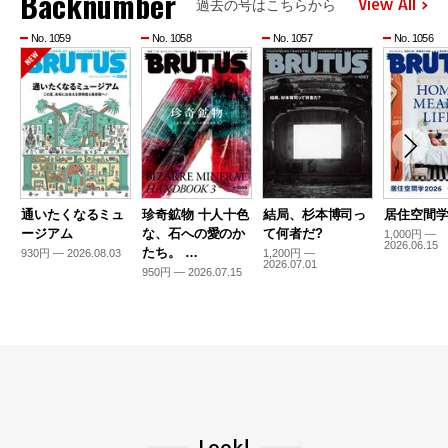
Backnumber
View All
過去の号はこちらから
No. 1059
No. 1058
No. 1057
No. 1056
通いたくなるミュ
珍奇鉱物 十人十色
結局、杉本博司っ
居住空間学2
ージアム
な、石への愛のか
て何者だ?
1,000円 —
2026.06.15
たち。 …
930円 — 2026.08.03
1,200円 —
2026.07.01
950円 — 2026.07.15
Look!