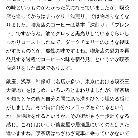
の味というものがわかった気になっていましたが、喫茶
店を巡ってからはすっかり「浅煎り」では物足りなくな
りました。喫茶店のコーヒーは基本「深煎り」「ブレン
ド」ですからね。油でグロッと黒光りしているぐらいし
っかりローストした豆で、ダークチェリーのような後味
がするものとか、魔性の味ですよね。喫茶店の魅力を再
発見する過程でコーヒーの味を新発見、というのが喫茶
店巡りをした成果であります。
銀座、浅草、神保町（名店が多い、東京における喫茶三
大聖地）をはじめ、いろいろとまわりましたが、喫茶店
を知るとその街と自分の間にある溝をひとつ埋める感じ
がしました。その街に自分のフラッグを立てるという
か、居場所を作るというか、その街がもう一歩近くなる
感じ。これはおいしい蕎麦屋や居酒屋にいくのとはまた
違いますね。喫茶店はわざわざ電車に乗っていかないで