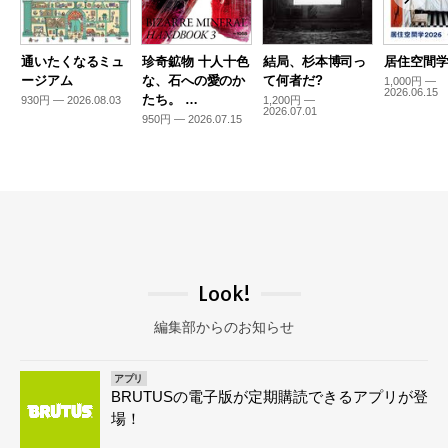
通いたくなるミュ
珍奇鉱物 十人十色
結局、杉本博司っ
居住空間学2
ージアム
な、石への愛のか
て何者だ?
1,000円 —
2026.06.15
たち。 …
930円 — 2026.08.03
1,200円 —
2026.07.01
950円 — 2026.07.15
Look!
編集部からのお知らせ
アプリ
BRUTUSの電子版が定期購読できるアプリが登
場！