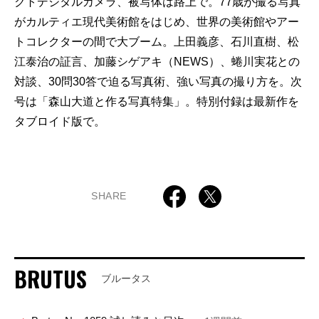
クトデジタルカメラ、被写体は路上で。77歳が撮る写真
がカルティエ現代美術館をはじめ、世界の美術館やアー
トコレクターの間で大ブーム。上田義彦、石川直樹、松
江泰治の証言、加藤シゲアキ（NEWS）、蜷川実花との
対談、30問30答で迫る写真術、強い写真の撮り方を。次
号は「森山大道と作る写真特集」。特別付録は最新作を
タブロイド版で。
SHARE
BRUTUS
ブルータス