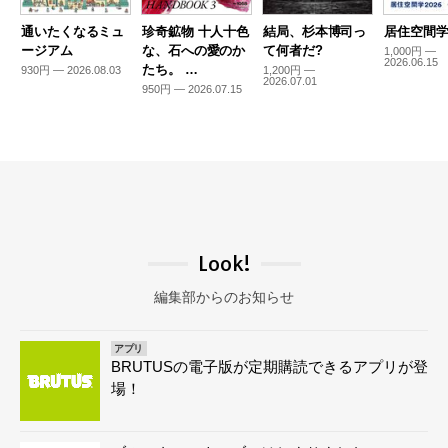
通いたくなるミュ
珍奇鉱物 十人十色
結局、杉本博司っ
居住空間学2
ージアム
な、石への愛のか
て何者だ?
1,000円 —
2026.06.15
たち。 …
930円 — 2026.08.03
1,200円 —
2026.07.01
950円 — 2026.07.15
Look!
編集部からのお知らせ
アプリ
BRUTUSの電子版が定期購読できるアプリが登
場！