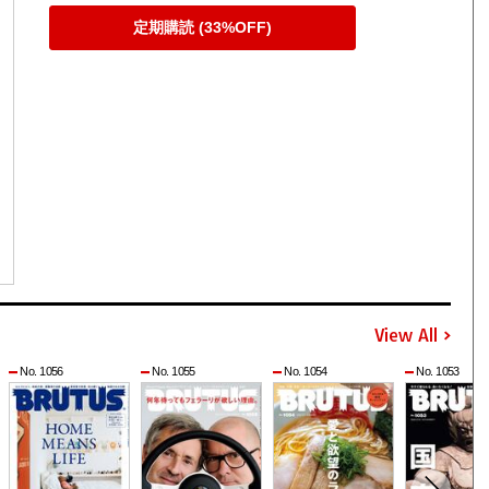
定期購読 (33%OFF)
View All
No. 1056
No. 1055
No. 1054
No. 1053