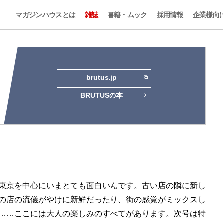
マガジンハウスとは
雑誌
書籍・ムック
採用情報
企業様向
2 …
brutus.jp
BRUTUSの本
東京を中心にいまとても面白いんです。古い店の隣に新し
の店の流儀がやけに新鮮だったり、街の感覚がミックスし
……ここには大人の楽しみのすべてがあります。次号は特