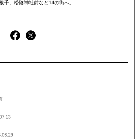
根千、松陰神社前など14の街へ。
前
07.13
.06.29