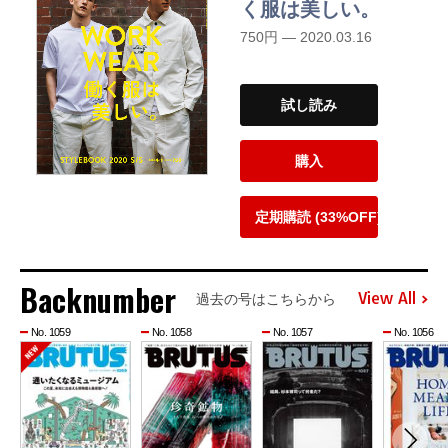
く服は美しい。
750円 — 2020.03.16
試し読み
購入
定期購読 (33%OFF)
Backnumber
View All
過去の号はこちらから
No. 1059
No. 1058
No. 1057
No. 1056