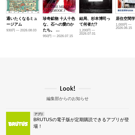
通いたくなるミュ
珍奇鉱物 十人十色
結局、杉本博司っ
居住空間学2
ージアム
な、石への愛のか
て何者だ?
1,000円 —
2026.06.15
たち。 …
930円 — 2026.08.03
1,200円 —
2026.07.01
950円 — 2026.07.15
Look!
編集部からのお知らせ
アプリ
BRUTUSの電子版が定期購読できるアプリが登
場！