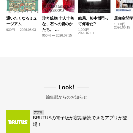
通いたくなるミュ
珍奇鉱物 十人十色
結局、杉本博司っ
居住空間学2
ージアム
な、石への愛のか
て何者だ?
1,000円 —
2026.06.15
たち。 …
930円 — 2026.08.03
1,200円 —
2026.07.01
950円 — 2026.07.15
Look!
編集部からのお知らせ
アプリ
BRUTUSの電子版が定期購読できるアプリが登
場！