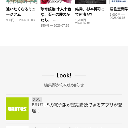
通いたくなるミュ
珍奇鉱物 十人十色
結局、杉本博司っ
居住空間学2
ージアム
な、石への愛のか
て何者だ?
1,000円 —
2026.06.15
たち。 …
930円 — 2026.08.03
1,200円 —
2026.07.01
950円 — 2026.07.15
Look!
編集部からのお知らせ
アプリ
BRUTUSの電子版が定期購読できるアプリが登
場！