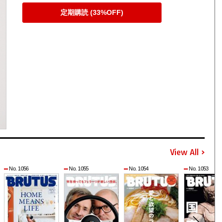
定期購読 (33%OFF)
View All
No. 1056
No. 1055
No. 1054
No. 1053