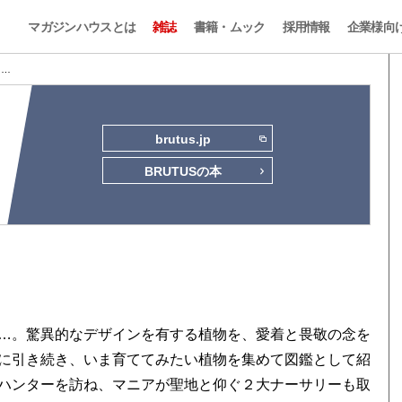
マガジンハウスとは
雑誌
書籍・ムック
採用情報
企業様向
2 …
brutus.jp
BRUTUSの本
…。驚異的なデザインを有する植物を、愛着と畏敬の念を
に引き続き、いま育ててみたい植物を集めて図鑑として紹
ハンターを訪ね、マニアが聖地と仰ぐ２大ナーサリーも取