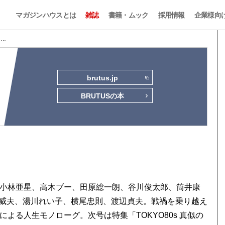
マガジンハウスとは
雑誌
書籍・ムック
採用情報
企業様向
2 …
brutus.jp
BRUTUSの本
、小林亜星、高木ブー、田原総一朗、谷川俊太郎、筒井康
威夫、湯川れい子、横尾忠則、渡辺貞夫。戦禍を乗り越え
よる人生モノローグ。次号は特集「TOKYO80s 真似の