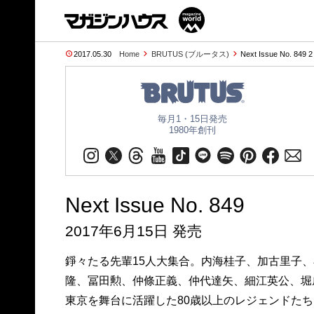
2017.05.30
Home
BRUTUS (ブルータス)
Next Issue No. 849 
毎月1・15日発売
1980年創刊
Next Issue No. 849
2017年6月15日 発売
錚々たる先輩15人大集合。内海桂子、加古里子
隆、冨田勲、仲條正義、仲代達矢、細江英公、堀
東京を舞台に活躍した80歳以上のレジェンドたちに