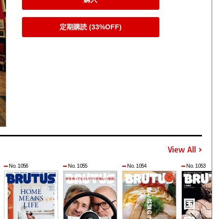
定期購読 (33%OFF)
View All
No. 1056
No. 1055
No. 1054
No. 1053