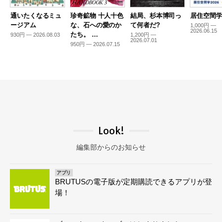
通いたくなるミュ
珍奇鉱物 十人十色
結局、杉本博司っ
居住空間学2
ージアム
な、石への愛のか
て何者だ?
1,000円 —
2026.06.15
たち。 …
930円 — 2026.08.03
1,200円 —
2026.07.01
950円 — 2026.07.15
Look!
編集部からのお知らせ
アプリ
BRUTUSの電子版が定期購読できるアプリが登
場！