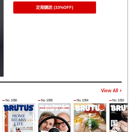
定期購読 (33%OFF)
View All
No. 1056
No. 1055
No. 1054
No. 1053