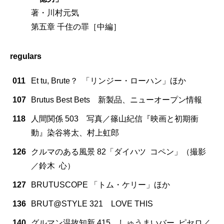
著・川村元気
第五章 千住の罪［中編］
regulars
011
Et tu, Brute？ 「リンジー・ローハン」ほか
107
Brutus Best Bets 新製品、ニューオープン情報
118
人間関係 503 写真／篠山紀信『映画と初期衝
動』染谷将太、村上虹郎
126
クルマのある風景 82「ダイハツ コペン」（撮影
／鈴木 心）
127
BRUTUSCOPE 「トム・ケリー」ほか
136
BRUT@STYLE 321 LOVE THIS
140
グルマン温故知新 415 しゅうまいバー ピセロ／