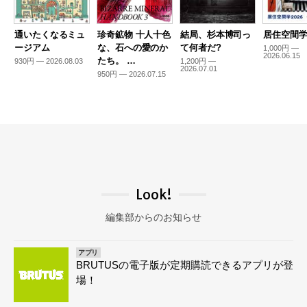
通いたくなるミュ
珍奇鉱物 十人十色
結局、杉本博司っ
居住空間学2
ージアム
な、石への愛のか
て何者だ?
1,000円 —
2026.06.15
たち。 …
930円 — 2026.08.03
1,200円 —
2026.07.01
950円 — 2026.07.15
Look!
編集部からのお知らせ
アプリ
BRUTUSの電子版が定期購読できるアプリが登
場！