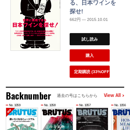
る、日本ワインを
探せ!
662円 — 2015.10.01
試し読み
購入
定期購読 (33%OFF)
Backnumber
View All
過去の号はこちらから
No. 1059
No. 1058
No. 1057
No. 1056