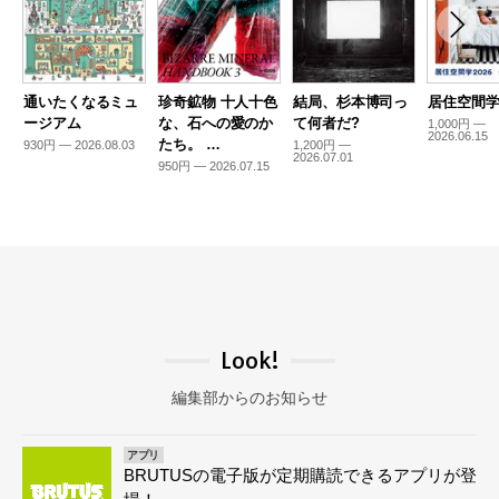
通いたくなるミュ
珍奇鉱物 十人十色
結局、杉本博司っ
居住空間学2
ージアム
な、石への愛のか
て何者だ?
1,000円 —
2026.06.15
たち。 …
930円 — 2026.08.03
1,200円 —
2026.07.01
950円 — 2026.07.15
Look!
編集部からのお知らせ
アプリ
BRUTUSの電子版が定期購読できるアプリが登