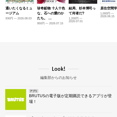
通いたくなるミュ
珍奇鉱物 十人十色
結局、杉本博司っ
居住空間学2
ージアム
な、石への愛のか
て何者だ?
1,000円 —
2026.06.15
たち。 …
930円 — 2026.08.03
1,200円 —
2026.07.01
950円 — 2026.07.15
Look!
編集部からのお知らせ
アプリ
BRUTUSの電子版が定期購読できるアプリが登
場！