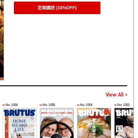
定期購読 (33%OFF)
View All
No. 1056
No. 1055
No. 1054
No. 1053