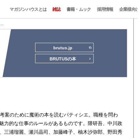
マガジンハウスとは
雑誌
書籍・ムック
採用情報
企業様向
2 …
brutus.jp
BRUTUSの本
ー考案のために魔術の本を読むパティシエ。職種を問わ
魅力的な仕事のルールがあるものです。隈研吾、中川政
、三浦瑠麗、瀬川晶司、加藤峰子、柚木沙弥郎、野田秀