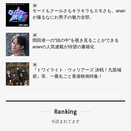
本
モードもクールさもキラキラもエモさも。anan
が撮るなにわ男子の魅力全部。
本
岡田准一の“頭の中”を覗き見ることができる
ananの人気連載が待望の書籍化
本
『トワイライト・ウォリアーズ 決戦！九龍城
砦』等、一冊丸ごと香港映画特集！
Ranking
今読まれてます