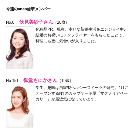
今週のanan総研メンバー
伏見美紗子さん
No.8
（28歳）
化粧品PR。現在、幸せな新婚生活をエンジョイ中♪
結婚のお祝いにノンフライヤーをもらったことで、
料理にも更に気合いが入りました。
御堂もにかさん
No.151
（19歳）
学生。趣味は自家製ヘルシースイーツの研究。4月に
オープンするNYのカップケーキ屋『マグノリアベー
カリー』が最近気になっています。