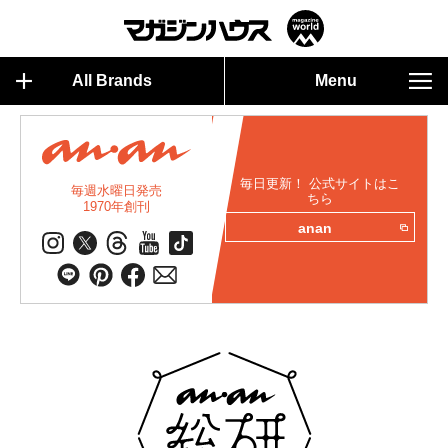
All Brands
Menu
毎日更新！ 公式サイトはこ
毎週水曜日発売
ちら
1970年創刊
anan