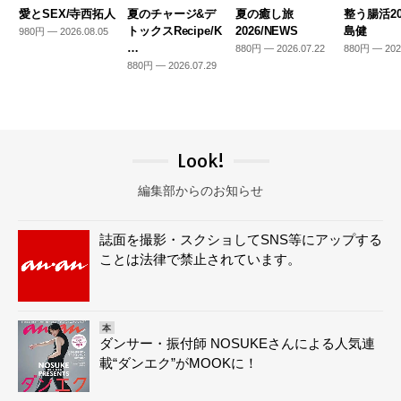
愛とSEX/寺西拓人
夏のチャージ&デ
夏の癒し旅
整う腸活20
トックスRecipe/K
2026/NEWS
島健
980円 — 2026.08.05
…
880円 — 2026.07.22
880円 — 202
880円 — 2026.07.29
Look!
編集部からのお知らせ
誌面を撮影・スクショしてSNS等にアップする
ことは法律で禁止されています。
本
ダンサー・振付師 NOSUKEさんによる人気連
載“ダンエク”がMOOKに！