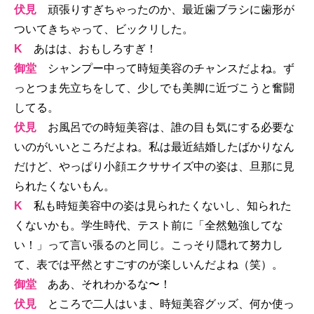
伏見
頑張りすぎちゃったのか、最近歯ブラシに歯形が
ついてきちゃって、ビックリした。
K
あはは、おもしろすぎ！
御堂
シャンプー中って時短美容のチャンスだよね。ず
っとつま先立ちをして、少しでも美脚に近づこうと奮闘
してる。
伏見
お風呂での時短美容は、誰の目も気にする必要な
いのがいいところだよね。私は最近結婚したばかりなん
だけど、やっぱり小顔エクササイズ中の姿は、旦那に見
られたくないもん。
K
私も時短美容中の姿は見られたくないし、知られた
くないかも。学生時代、テスト前に「全然勉強してな
い！」って言い張るのと同じ。こっそり隠れて努力し
て、表では平然とすごすのが楽しいんだよね（笑）。
御堂
ああ、それわかるな〜！
伏見
ところで二人はいま、時短美容グッズ、何か使っ