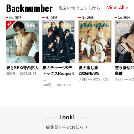
Backnumber
View All
過去の号はこちらから
No. 2507
No. 2506
No. 2505
No. 2504
愛とSEX/寺西拓人
夏のチャージ&デ
夏の癒し旅
整う腸活20
トックスRecipe/K
2026/NEWS
島健
980円 — 2026.08.05
…
880円 — 2026.07.22
880円 — 202
880円 — 2026.07.29
Look!
編集部からのお知らせ