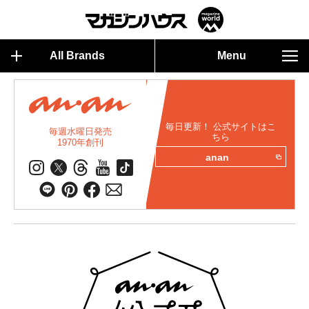
All Brands
Menu
毎日更新！ 公式サイトはこ
毎週水曜日発売
ちら
1970年創刊
anan