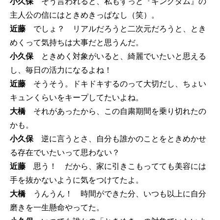
小久保
そう言われると、私もずっと『キングダム』の
主人公の信にはときめきっぱなし（笑）。
近藤
でしょ？ リアルだろうと二次元だろうと、とき
めくって気持ちは大事だと思うんだ。
小久保
ときめく対象がいると、綺麗でいたいと思える
し、毎日の活力になるよね！
近藤
そうそう。ドキドキするのって大切だし、ちょい
キュンくらいをキープしてたいよね。
大橋
それがあったから、この自粛期間を乗り切れたの
かも。
小久保
逆に言うとさ、自分も誰かのことをときめかせ
る存在でいたいって思わない？
近藤
思う！ だから、家に引きこもってても美容には
手を抜かないように気をつけてたよ。
大橋
うんうん！ 時間ができた分、いつも以上に自分
磨きを一生懸命やってた。