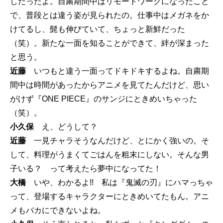
しだったよ。自粛期間中はリモートワークになったこと
で、普段とは違う姿が見られたの。仕事中はメガネをか
けてるし、髭も伸びていて、ちょっと新鮮だった
（笑）。新たな一面を知ることができて、絆が深まった
と思う。
近藤
いつもと違う一面ってドキドキするよね。自粛期
間中は時間があったからアニメを見てたんだけど、思い
がけず『ONE PIECE』のサンジにときめいちゃった
（笑）。
小久保
え、どうして？
近藤
一見チャラそうなんだけど、とにかく強いの。そ
して、料理がうまくてごはんを粗末にしない。そんな男
子いる？ って考えたら夢中になってた！
大橋
いや、わかるよ!! 私は『鬼滅の刃』にハマっちゃ
って、登場するキャラクターにときめいてたもん。アニ
メもバカにできないよね。