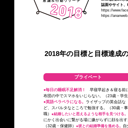
誌面やサイト、f
https://www.fa
https://ananweb
2018年の目標と目標達
プライベート
●毎日の睡眠不足解消！
早寝早起き＆寝る前
布団の中でスマホをいじらない。（23歳・学
●英語ペラペラになる。
ライザップの英会話な
ど、スパルタなところで勉強する。（30歳・
職）
●結婚したいと思えるような相手を見つける。
にかく出会いに繋がる場に嫌がらずに顔を出す
（32歳・保健師）
自
●彼との結婚準備を進める。