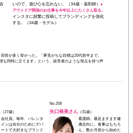
合
いので、遊び心を忘れない。（34歳・薬剤師）
●
アウトドア関係のお仕事を今年以上にたくさん取る。
インスタに頻繁に投稿してブランディングを強化
する。（34歳・モデル）
回答が多く挙がった。「夢見がちな目標は20代前半まで。
標も同時に立てます」という、経営者のような視点を持つ声
No.258
ん
矢口裕美さん
（27歳）
（31歳）
会社員。毎年、バレンタ
看護師。最近ますます健
インは自分のためにデパ
康志向に。食事はもちろ
ートで大好きなブランド
ん、数か月前から始めた