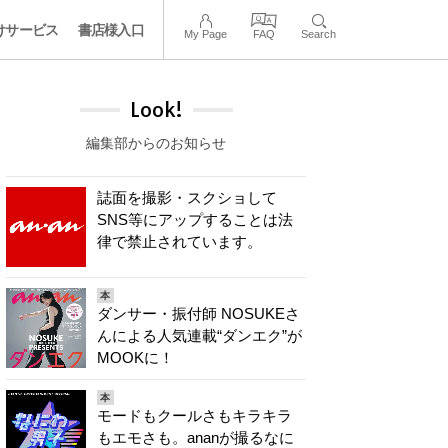
けサービス
書店様入口
My Page
FAQ
Search
Look!
編集部からのお知らせ
誌面を撮影・スクショして
SNS等にアップすることは法
律で禁止されています。
本
ダンサー・振付師 NOSUKEさ
んによる人気連載“ダンエク”が
MOOKに！
本
モードもクールさもキラキラ
もエモさも。ananが撮るなに