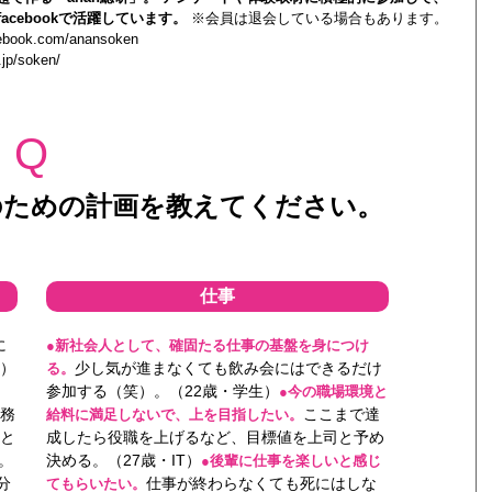
acebookで活躍しています。
※会員は退会している場合もあります。
cebook.com/anansoken
.jp/soken/
Q
成のための計画を教えてください。
仕事
に
●新社会人として、確固たる仕事の基盤を身につけ
生）
少し気が進まなくても飲み会にはできるだけ
る。
参加する（笑）。（22歳・学生）
●今の職場環境と
事務
ここまで達
給料に満足しないで、上を目指したい。
と
成したら役職を上げるなど、目標値を上司と予め
。
決める。（27歳・IT）
●後輩に仕事を楽しいと感じ
分
仕事が終わらなくても死にはしな
てもらいたい。