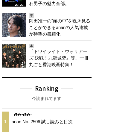
わ男子の魅力全部。
本
岡田准一の“頭の中”を覗き見る
ことができるananの人気連載
が待望の書籍化
本
『トワイライト・ウォリアー
ズ 決戦！九龍城砦』等、一冊
丸ごと香港映画特集！
Ranking
今読まれてます
anan No. 2506 試し読みと目次
1