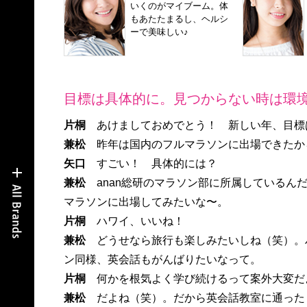
いくのがマイブーム。体
もあたたまるし、ヘルシ
ーで美味しい♪
目標は具体的に。見つからない時は環境
片桐
あけましておめでとう！ 新しい年、目標
兼松
昨年は国内のフルマラソンに出場できたか
矢口
すごい！ 具体的には？
兼松
anan総研のマラソン部に所属しているん
マラソンに出場してみたいな〜。
片桐
ハワイ、いいね！
兼松
どうせなら旅行も楽しみたいしね（笑）。
ン同様、英会話もがんばりたいなって。
片桐
何かを根気よく学び続けるって案外大変だ
兼松
だよね（笑）。だから英会話教室に通った