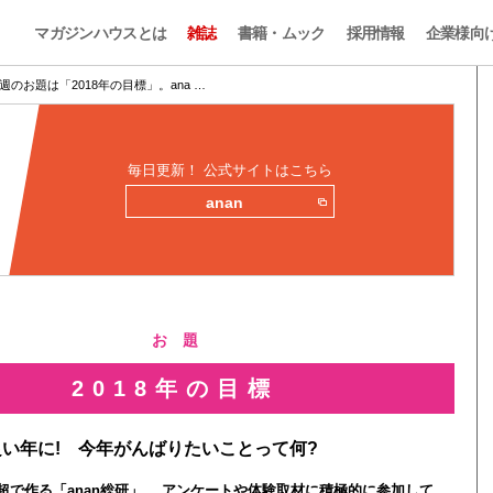
マガジンハウスとは
雑誌
書籍・ムック
採用情報
企業様向
週のお題は「2018年の目標」。ana …
毎日更新！ 公式サイトはこちら
anan
お 題
2018年の目標
い年に! 今年がんばりたいことって何?
0人超で作る「anan総研」。 アンケートや体験取材に積極的に参加して、