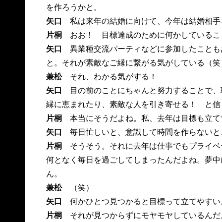
を作ろうかと。
矢口
私は来年の結婚に向けて、今年は結婚相手
片桐
おお！ 目標達成のために何かしているこ
矢口
異業種交流パーティなどに参加したことも
と。それが素敵なご縁に繋がる気がしている（笑
兼松
それ、わかる気がする！
矢口
目の前のことにちゃんと努力することで、
縁に恵まれたり、素敵な人を引き寄せる！ と信
片桐
本当にそうだよね。私、去年は目標も立て
矢口
毎日忙しいと、意識して時間を作らないと
片桐
そうそう。それに去年は仕事でもプライベ
何となく毎日を過ごしてしまったんだよね。夢中
ん。
兼松
（笑）
矢口
何かひとつ見つかると目標って立てやすい
片桐
それが見つからずにモヤモヤしているんだ