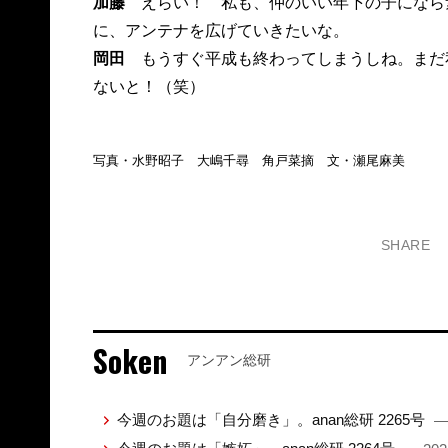
加藤
えらい！ 私も、仲のいい年下の子になら
に、アンテナを広げていきたいな。
岡田
もうすぐ平成も終わってしまうしね。まだ
ないと！（笑）
写真・水野昭子 大嶋千尋 角戸菜摘 文・瀬尾麻美
SHARE
Soken
アンアン総研
今週のお題は「自分磨き」。anan総研 2265号
—