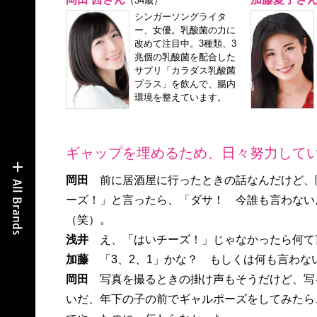
（34歳）
シンガーソングライタ
ー、女優。乳酸菌の力に
改めて注目中。3種類、3
兆個の乳酸菌を配合した
サプリ「カラダス乳酸菌
プラス」を飲んで、腸内
環境を整えています。
ギャップを埋めるため、日々努力してい
岡田
前に居酒屋に行ったときの話なんだけど、
ーズ！」と言ったら、「ダサ！ 今誰も言わない
（笑）。
浅井
え、「はいチーズ！」じゃなかったら何て
加藤
「3、2、1」かな？ もしくは何も言わな
岡田
写真を撮るときの掛け声もそうだけど、写
いだ、年下の子の前でギャルポーズをしてみたら