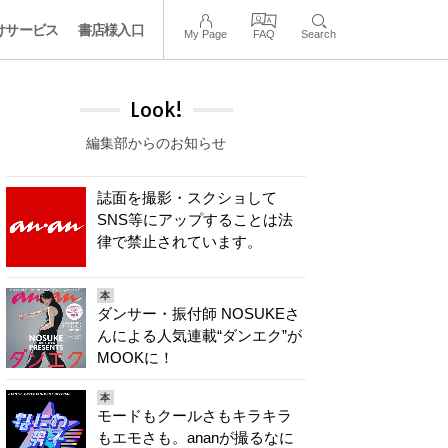
けサービス
書店様入口
My Page
FAQ
Search
Look!
編集部からのお知らせ
誌面を撮影・スクショして
SNS等にアップすることは法
律で禁止されています。
本
ダンサー・振付師 NOSUKEさ
んによる人気連載“ダンエク”が
MOOKに！
本
モードもクールさもキラキラ
もエモさも。ananが撮るなに