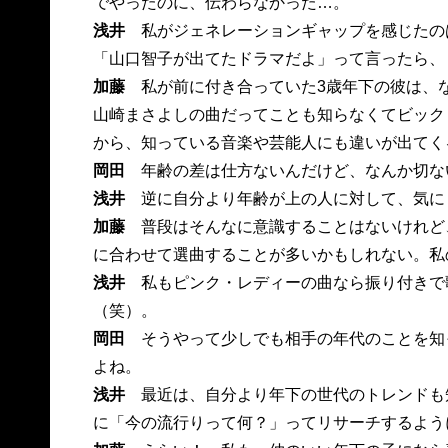
でやったのに、伝わらなかった…。
浅井
私がジェネレーションギャップを感じたの
「山口智子が出てたドラマだよ」って言ったら、
加藤
私が前に付き合っていた3歳年下の彼は、なん
山崎まさよしの曲だってことも知らなくてビック
から、知っている音楽や芸能人にも違いが出てく
岡田
年齢の差は仕方ないんだけど、なんか切な
浅井
逆に自分より年齢が上の人に対して、気に
加藤
普段はそんなに意識することはないけれど
に合わせて選曲することが多いかもしれない。私
浅井
私もピンク・レディーの曲なら振り付きで
（笑）。
岡田
そうやって少しでも相手の年代のことを知
よね。
浅井
最近は、自分より年下の世代のトレンドも
に「今の流行りって何？」ってリサーチするよう