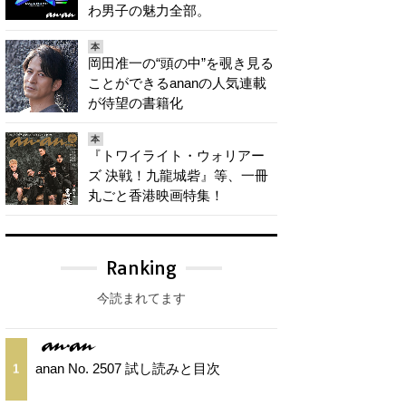
わ男子の魅力全部。
本
岡田准一の“頭の中”を覗き見る
ことができるananの人気連載
が待望の書籍化
本
『トワイライト・ウォリアー
ズ 決戦！九龍城砦』等、一冊
丸ごと香港映画特集！
Ranking
今読まれてます
anan No. 2507 試し読みと目次
1