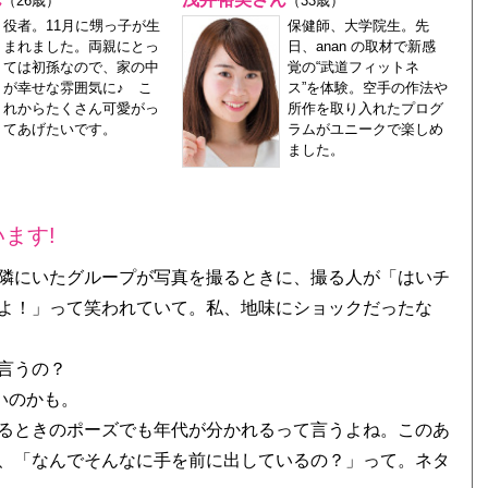
（26歳）
（33歳）
役者。11月に甥っ子が生
保健師、大学院生。先
まれました。両親にとっ
日、anan の取材で新感
ては初孫なので、家の中
覚の“武道フィットネ
が幸せな雰囲気に♪ こ
ス”を体験。空手の作法や
れからたくさん可愛がっ
所作を取り入れたプログ
てあげたいです。
ラムがユニークで楽しめ
ました。
ます!
隣にいたグループが写真を撮るときに、撮る人が「はいチ
よ！」って笑われていて。私、地味にショックだったな
言うの？
いのかも。
るときのポーズでも年代が分かれるって言うよね。このあ
、「なんでそんなに手を前に出しているの？」って。ネタ