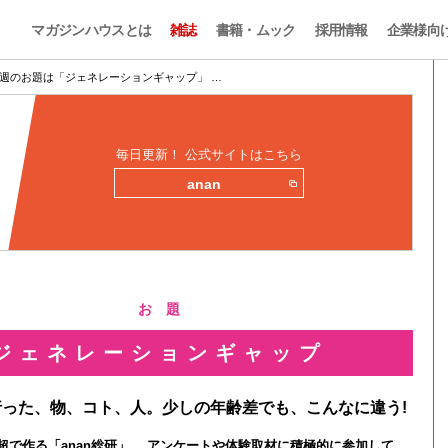
マガジンハウスとは
雑誌
書籍・ムック
採用情報
企業様向
週のお題は「ジェネレーションギャップ」 …
毎日更新！ 公式サイトはこちら
anan
お 題
ジェネレーションギャップ
った、物、コト、人。少しの年齢差でも、こんなに違う!
0人超で作る「anan総研」。 アンケートや体験取材に積極的に参加して、