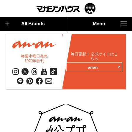
All Brands
Menu
毎日更新！ 公式サイトはこ
毎週水曜日発売
ちら
1970年創刊
anan