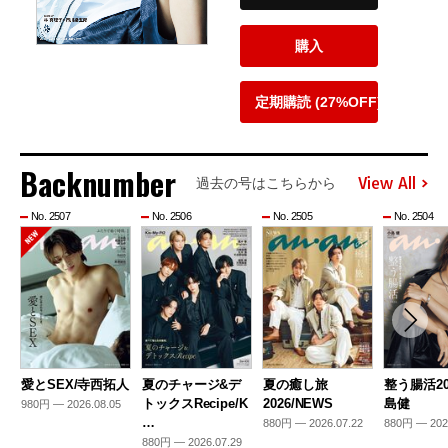
購入
定期購読 (27%OFF)
Backnumber
View All
過去の号はこちらから
No. 2507
No. 2506
No. 2505
No. 2504
愛とSEX/寺西拓人
夏のチャージ&デ
夏の癒し旅
整う腸活20
トックスRecipe/K
2026/NEWS
島健
980円 — 2026.08.05
…
880円 — 2026.07.22
880円 — 202
880円 — 2026.07.29