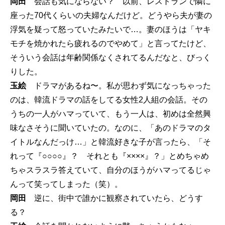
岡田
会話も気にならない？ 以前、レストランで隣に
座った70代くらいの夫婦なんだけど。どうやら夫が妻の
浮気を疑って怒っていたみたいで…。妻のほうは「ヤキ
モチを焼かれたら疲れるのでやめて」と言ってたけど、
そういう会話は年齢関係なくされてるんだなと、びっく
りした。
玉絵
ドラマがあるね〜。私が思わず気になっちゃった
のは、韓流ドラマの話をしてる女性2人組の会話。その
うちの一人がハマっていて、もう一人は、初めは全然興
味なさそうに聞いていたの。なのに、「あのドラマのタ
イトルなんだっけ…」と韓流好きな子が言ったら、「そ
れって『○○○○』？ それとも『××××』？」とめちゃめ
ちゃスラスラ答えていて、自分のほうがハマってるじゃ
んって笑ってしまった（笑）。
岡田
逆に、街中で誰かに観察されていたら、どうす
る？