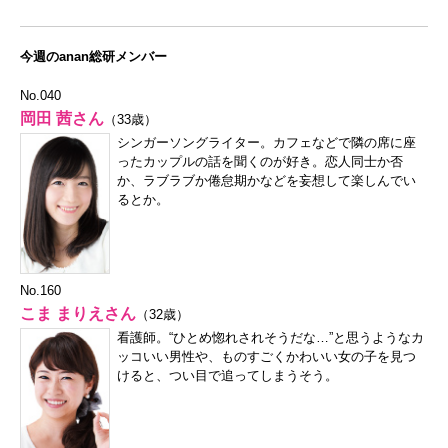
今週のanan総研メンバー
No.040
岡田 茜さん
（33歳）
シンガーソングライター。カフェなどで隣の席に座
ったカップルの話を聞くのが好き。恋人同士か否
か、ラブラブか倦怠期かなどを妄想して楽しんでい
るとか。
No.160
こま まりえさん
（32歳）
看護師。“ひとめ惚れされそうだな…”と思うようなカ
ッコいい男性や、ものすごくかわいい女の子を見つ
けると、つい目で追ってしまうそう。