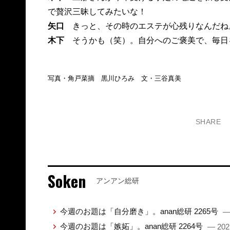
で贅沢三昧してみたいな！
矢口
きっと、その時のエステが心残りなんだね
木下
そうかも（笑）。自分へのご褒美で、毎日
写真・角戸菜摘 黒川ひろみ 文・三谷真美
SHARE
Soken
アンアン総研
今週のお題は「自分磨き」。anan総研 2265号
—
今週のお題は「嫉妬」。anan総研 2264号
— 202