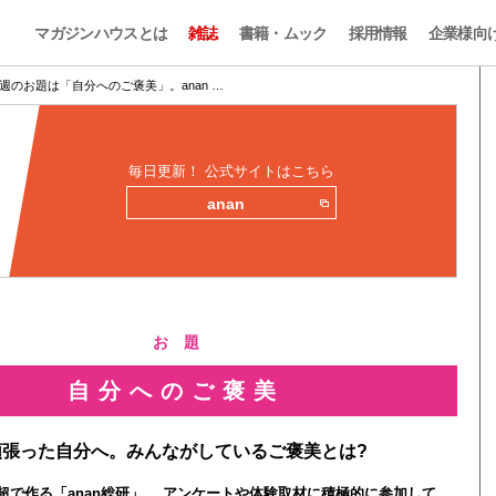
マガジンハウスとは
雑誌
書籍・ムック
採用情報
企業様向
週のお題は「自分へのご褒美」。anan …
毎日更新！ 公式サイトはこちら
anan
お 題
自分へのご褒美
頑張った自分へ。みんながしているご褒美とは?
0人超で作る「anan総研」。 アンケートや体験取材に積極的に参加して、