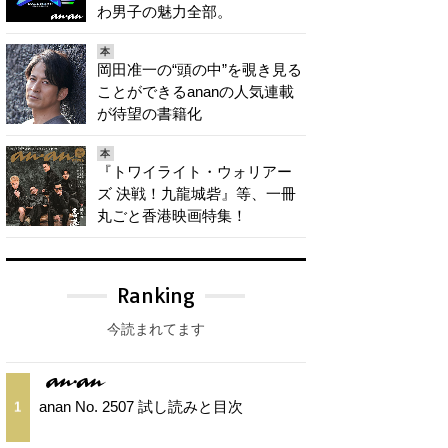
わ男子の魅力全部。
本
岡田准一の“頭の中”を覗き見る
ことができるananの人気連載
が待望の書籍化
本
『トワイライト・ウォリアー
ズ 決戦！九龍城砦』等、一冊
丸ごと香港映画特集！
Ranking
今読まれてます
anan No. 2507 試し読みと目次
1