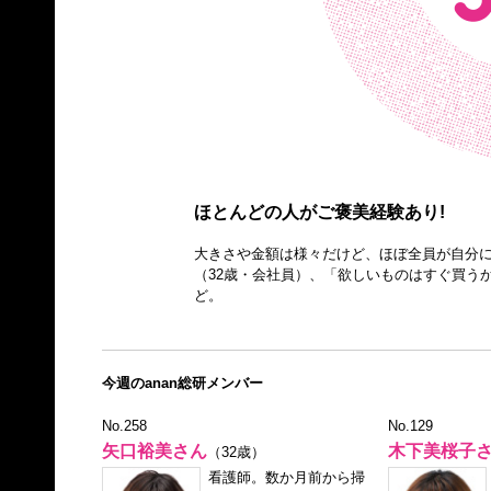
ほとんどの人がご褒美経験あり!
大きさや金額は様々だけど、ほぼ全員が自分
（32歳・会社員）、「欲しいものはすぐ買う
ど。
今週のanan総研メンバー
No.258
No.129
矢口裕美さん
木下美桜子
（32歳）
看護師。数か月前から掃