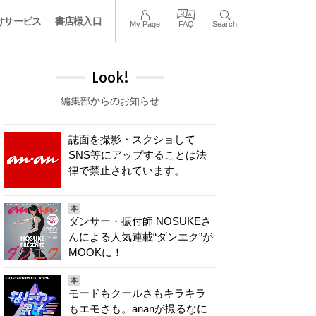
けサービス
書店様入口
My Page
FAQ
Search
Look!
編集部からのお知らせ
誌面を撮影・スクショして
SNS等にアップすることは法
律で禁止されています。
本
ダンサー・振付師 NOSUKEさ
んによる人気連載“ダンエク”が
MOOKに！
本
モードもクールさもキラキラ
もエモさも。ananが撮るなに