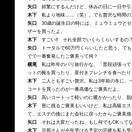
矢口
頻繁にするんだけど、休みの日に一日中引
木下
私より地味……（笑）。でも贅沢な時間の
矢口
30歳の誕生日の時には、ミュウミュウと
ザーを買ったよ。
木下
すごい!! それ全部でいくらくらいするの
矢口
トータルで60万円くらいしたと思う。で
でで一番奮発したご褒美って何？
横尾
私は昨年のパリ旅行かな。「普段頑張って
ットの靴を買ったり、星付きフレンチを食べたり
木下
二人ともすごい贅沢。私は3年前の冬に、
コートを買ったのが一番高価なご褒美だよ。
矢口
高いコートって軽いのに暖かかったり、肌
木下
形に残るご褒美もいいけど、私は高級エス
て、エステの後にまた会社に戻ったからご褒美感
矢口
それは大変だったね。もし何でもOKって
木下
旦那さんが今年受ける予定の宅建を私も受