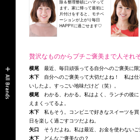
除＆整理整頓にハマって
ます。家に帰って最初に
片付けをすると、モチベ
ーションが上がり毎日
HAPPYに過ごせます♡
贅沢なものからプチご褒美まで人それ
横尾
最近、毎日頑張ってる自分へのご褒美に限
木下
自分へのご褒美って大切だよね！ 私は仕
いしたよ。すっごい地味だけど（笑）。
横尾
わかる、わかる。私はよく、ランチの後に
えまくってるよ。
木下
私もそう。コンビニで好きなスイーツを買
日を楽しく過ごすコツだよね。
矢口
そうだよね。私は最近、お金を使わないご
木下
どんなご褒美なの？