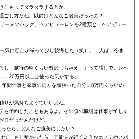
きこもってダラダラするとか。
過ごし方だね。以前はどんなご褒美だったの？
セリーヌのバッグ、ヘアビューロンを2種類と、ヘアビュー
？
も一気に貯金が減って少し後悔した（笑）。二人は、今ま
るし、旅行の時くらい贅沢しちゃえ！」って感じで、レペ
……20万円以上は使った気がする。
一年間仕事と家事の両方を頑張った自分に8万円くらいの
触りが気持ちよくていいよね。
テを予約したこともあるよ。その頃の職場は仕事が忙しく
ゼロだったんだけど。
なったら、どんなご褒美にしたい？
けて、もし受かったら、芸能人が行くようなエステやスパ