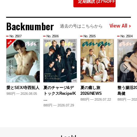
定期購読 (27%OFF)
Backnumber
View All
過去の号はこちらから
No. 2507
No. 2506
No. 2505
No. 2504
愛とSEX/寺西拓人
夏のチャージ&デ
夏の癒し旅
整う腸活20
トックスRecipe/K
2026/NEWS
島健
980円 — 2026.08.05
…
880円 — 2026.07.22
880円 — 202
880円 — 2026.07.29