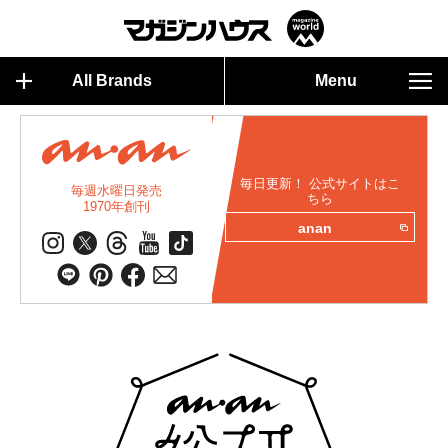
All Brands
Menu
毎日更新！ 公式サイトはこ
毎週水曜日発売
ちら
1970年創刊
anan