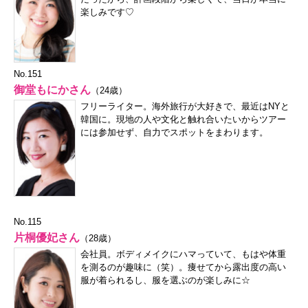
楽しみです♡
No.151
御堂もにかさん
（24歳）
フリーライター。海外旅行が大好きで、最近はNYと
韓国に。現地の人や文化と触れ合いたいからツアー
には参加せず、自力でスポットをまわります。
No.115
片桐優妃さん
（28歳）
会社員。ボディメイクにハマっていて、もはや体重
を測るのが趣味に（笑）。痩せてから露出度の高い
服が着られるし、服を選ぶのが楽しみに☆