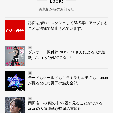
Look!
編集部からのお知らせ
誌面を撮影・スクショしてSNS等にアップする
ことは法律で禁止されています。
本
ダンサー・振付師 NOSUKEさんによる人気連
載“ダンエク”がMOOKに！
本
モードもクールさもキラキラもエモさも。anan
が撮るなにわ男子の魅力全部。
本
岡田准一の“頭の中”を覗き見ることができる
ananの人気連載が待望の書籍化