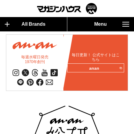
All Brands
Menu
毎日更新！ 公式サイトはこ
毎週水曜日発売
ちら
1970年創刊
anan