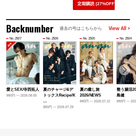
定期購読 (27%OFF)
Backnumber
View All
過去の号はこちらから
No. 2507
No. 2506
No. 2505
No. 2504
愛とSEX/寺西拓人
夏のチャージ&デ
夏の癒し旅
整う腸活20
トックスRecipe/K
2026/NEWS
島健
980円 — 2026.08.05
…
880円 — 2026.07.22
880円 — 202
880円 — 2026.07.29