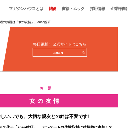
マガジンハウスとは
雑誌
書籍・ムック
採用情報
企業様向
週のお題は「女の友情」。anan総研 …
毎日更新！ 公式サイトはこちら
anan
お 題
女の友情
しい…でも、大切な親友との絆は不変です!
0人超で作る「anan総研」。 アンケートや体験取材に積極的に参加して、