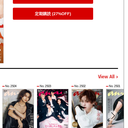
定期購読 (27%OFF)
View All
No. 2504
No. 2503
No. 2502
No. 2501