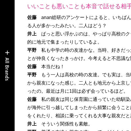
いいことも悪いことも本音で話せる相手
佐藤
anan総研のアンケートによると、いち
る人が多かったみたい。二人はどう？
井上
ぱっと思い浮かぶのは、やっぱり高校のク
的に地元で集まったりしているよ。
平野
私も中学の時の友達かな。当時、好きだっ
とが仲良くなったきっかけ。今考えると不思議な
佐藤
本当だね！
平野
もう一人は高校の時の友達。でも実は、当
から親友になった感じ。二人とも地元から上京し
ったの。最近は月に1回は必ず会っているほど。
佐藤
私の親友は同じ保育園に通っていた幼馴染
が海外に引っ越してしまったから頻繁に会うこと
をくれたり、相談に乗ってくれる大事な親友だと
井上
そういう関係性も素敵。