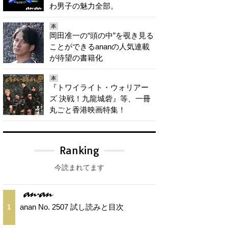
わ男子の魅力全部。
本
岡田准一の“頭の中”を覗き見る
ことができるananの人気連載
が待望の書籍化
本
『トワイライト・ウォリアー
ズ 決戦！九龍城砦』等、一冊
丸ごと香港映画特集！
Ranking
今読まれてます
anan No. 2507 試し読みと目次
1