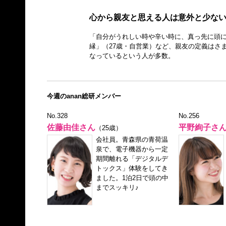
心から親友と思える人は意外と少ない
「自分がうれしい時や辛い時に、真っ先に頭に
縁」（27歳・自営業）など、親友の定義はさ
なっているという人が多数。
今週のanan総研メンバー
No.328
No.256
佐藤由佳さん
平野絢子さ
（25歳）
会社員。青森県の青荷温
泉で、電子機器から一定
期間離れる「デジタルデ
トックス」体験をしてき
ました。1泊2日で頭の中
までスッキリ♪