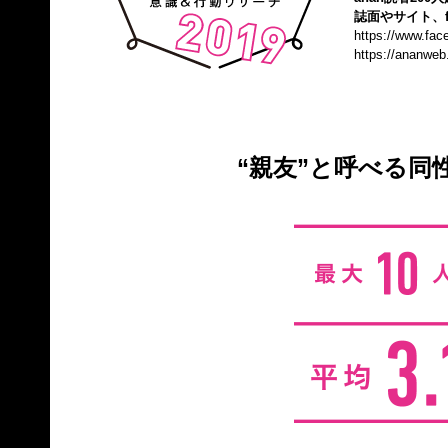
誌面やサイト、f
https://www.fa
https://ananweb
“親友”と呼べる同