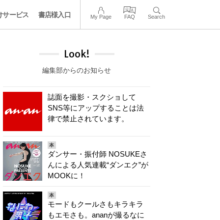
けサービス
書店様入口
My Page
FAQ
Search
Look!
編集部からのお知らせ
誌面を撮影・スクショして
SNS等にアップすることは法
律で禁止されています。
本
ダンサー・振付師 NOSUKEさ
んによる人気連載“ダンエク”が
MOOKに！
本
モードもクールさもキラキラ
もエモさも。ananが撮るなに