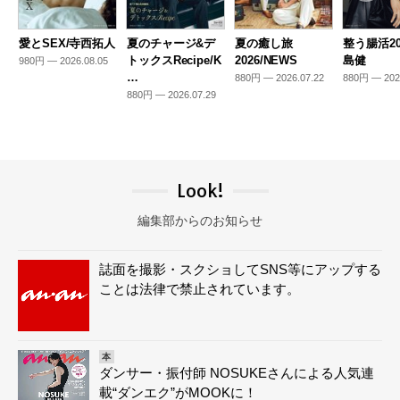
愛とSEX/寺西拓人
夏のチャージ&デ
夏の癒し旅
整う腸活20
トックスRecipe/K
2026/NEWS
島健
980円 — 2026.08.05
…
880円 — 2026.07.22
880円 — 202
880円 — 2026.07.29
Look!
編集部からのお知らせ
誌面を撮影・スクショしてSNS等にアップする
ことは法律で禁止されています。
本
ダンサー・振付師 NOSUKEさんによる人気連
載“ダンエク”がMOOKに！