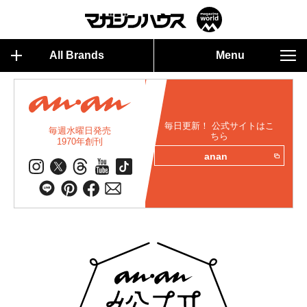
All Brands
Menu
毎日更新！ 公式サイトはこ
毎週水曜日発売
ちら
1970年創刊
anan