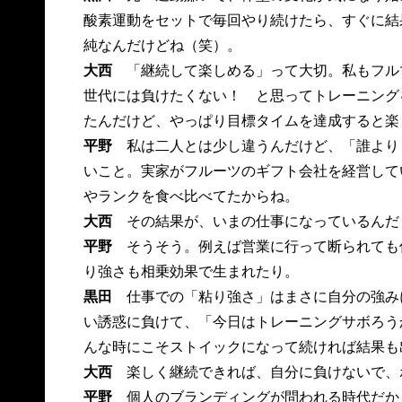
酸素運動をセットで毎回やり続けたら、すぐに結
純なんだけどね（笑）。
大西
「継続して楽しめる」って大切。私もフル
世代には負けたくない！ と思ってトレーニング
たんだけど、やっぱり目標タイムを達成すると楽
平野
私は二人とは少し違うんだけど、「誰より
いこと。実家がフルーツのギフト会社を経営して
やランクを食べ比べてたからね。
大西
その結果が、いまの仕事になっているんだ
平野
そうそう。例えば営業に行って断られても
り強さも相乗効果で生まれたり。
黒田
仕事での「粘り強さ」はまさに自分の強み
い誘惑に負けて、「今日はトレーニングサボろう
んな時にこそストイックになって続ければ結果も
大西
楽しく継続できれば、自分に負けないで、
平野
個人のブランディングが問われる時代だか