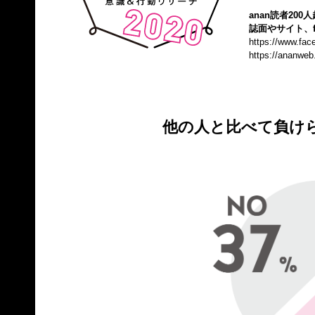
anan読者20
誌面やサイト、f
https://www.fa
https://ananweb
他の人と比べて負け