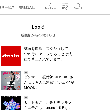
けサービス
書店様入口
My Page
FAQ
Search
Look!
編集部からのお知らせ
誌面を撮影・スクショして
SNS等にアップすることは法
律で禁止されています。
本
ダンサー・振付師 NOSUKEさ
んによる人気連載“ダンエク”が
MOOKに！
本
モードもクールさもキラキラ
もエモさも。ananが撮るなに