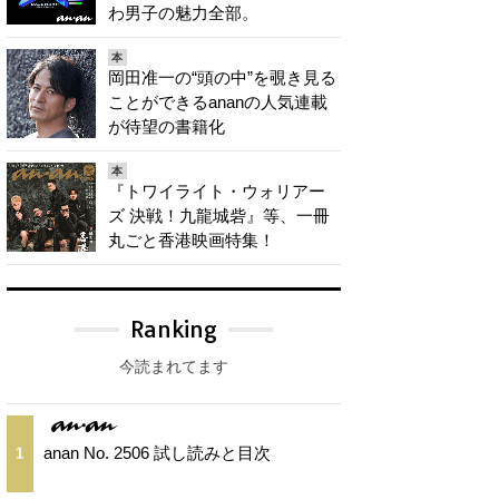
わ男子の魅力全部。
本
岡田准一の“頭の中”を覗き見る
ことができるananの人気連載
が待望の書籍化
本
『トワイライト・ウォリアー
ズ 決戦！九龍城砦』等、一冊
丸ごと香港映画特集！
Ranking
今読まれてます
anan No. 2506 試し読みと目次
1