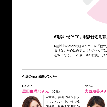
6割以上がYES。秘訣は忍耐強
6割以上のanan総研メンバーが「他
負けないために必要なことのトップは
を常に行う」（26歳・契約社員）と
今週のanan総研メンバー
No.037
No.065
黒田麻理耶さん
大西朋美さ
（35歳）
自営業。韓国映画＆ドラ
マに大ハマり中。特に韓
国映画は最後まで展開が