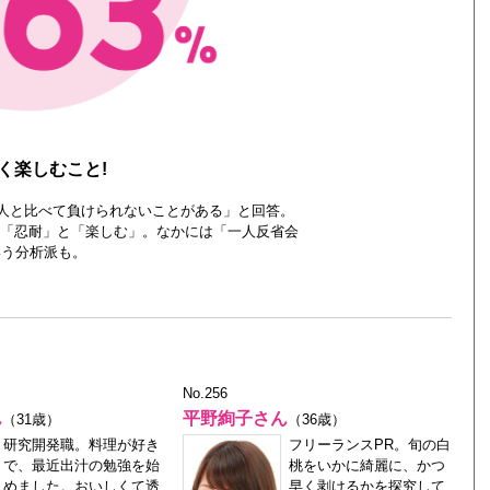
く楽しむこと!
の人と比べて負けられないことがある」と回答。
「忍耐」と「楽しむ」。なかには「一人反省会
いう分析派も。
No.256
ん
平野絢子さん
（31歳）
（36歳）
研究開発職。料理が好き
フリーランスPR。旬の白
で、最近出汁の勉強を始
桃をいかに綺麗に、かつ
めました。おいしくて透
早く剥けるかを探究して