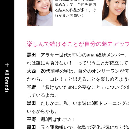
読めなくて、予想を裏切
る結末の作品が多く、そ
れがまた面白い！
楽しんで続けることが自分の魅力アップ
黒田
アラサー世代が中心のanan総研メンバー
れは誰にも負けない！ って思うことが確立して
大西
20代前半の頃は、自分のオンリーワンが
たから、「コレ！」と思えることを楽しめるよう
平野
「負けないために必要なこと」についての
しているよね。
黒田
たしかに。私、いま週に3回トレーニング
いるからかも。
平野
週3回はすごい！
黒田
元々運動嫌いで、体型の変化が気になり始