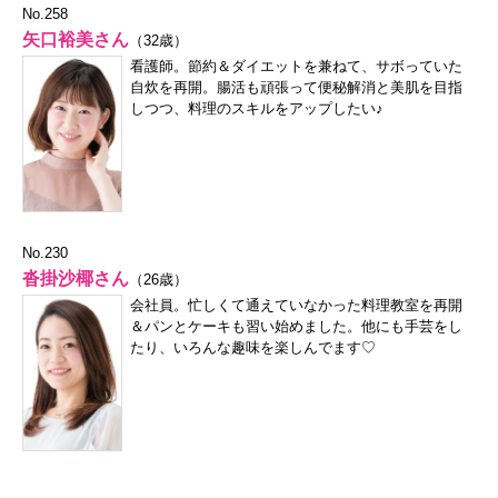
No.258
矢口裕美さん
（32歳）
看護師。節約＆ダイエットを兼ねて、サボっていた
自炊を再開。腸活も頑張って便秘解消と美肌を目指
しつつ、料理のスキルをアップしたい♪
No.230
沓掛沙椰さん
（26歳）
会社員。忙しくて通えていなかった料理教室を再開
＆パンとケーキも習い始めました。他にも手芸をし
たり、いろんな趣味を楽しんでます♡