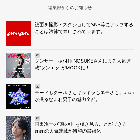
編集部からのお知らせ
誌面を撮影・スクショしてSNS等にアップする
ことは法律で禁止されています。
本
ダンサー・振付師 NOSUKEさんによる人気連
載“ダンエク”がMOOKに！
本
モードもクールさもキラキラもエモさも。anan
が撮るなにわ男子の魅力全部。
本
岡田准一の“頭の中”を覗き見ることができる
ananの人気連載が待望の書籍化