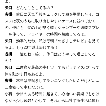
よ。
矢口
どんなことしてるの？
沓掛
前日に天気予報チェックして服を準備したり、コ
スメは夜のうちに取り出しやすいケースに並べておく
の。他にも、髪の毛が早く乾くシャンプーや速乾スプレ
ーを使って、ドライヤーの時間を短縮してるよ。
矢口
効率的だね。私は毎朝『めざましテレビ』を見て
るよ。もう20年以上続けてる！
沓掛
一途だね（笑）。休日はどうやって過ごしてる
の？
矢口
二度寝が最高の幸せ♡ でもピラティスに行って
体を動かす日もあるよ。
沓掛
本当は早起きしてランニングしたいんだけど……
二度寝って幸せだよね。
小宮
余裕のある時間に起きて、心地いい音楽でもかけ
ながら少し勉強とかして、それから出社する生活に憧れ