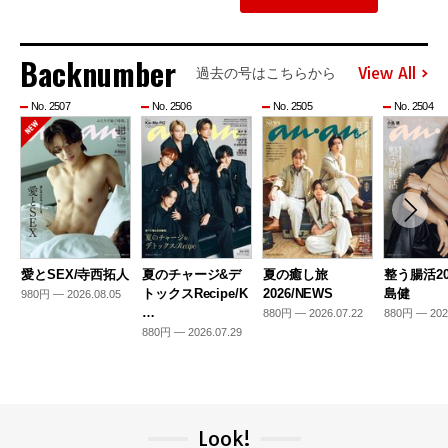
Backnumber
View All
過去の号はこちらから
No. 2507
No. 2506
No. 2505
No. 2504
愛とSEX/寺西拓人
夏のチャージ&デ
夏の癒し旅
整う腸活20
トックスRecipe/K
2026/NEWS
島健
980円 — 2026.08.05
…
880円 — 2026.07.22
880円 — 202
880円 — 2026.07.29
Look!