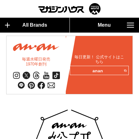
All Brands
Menu
毎日更新！ 公式サイトはこ
毎週水曜日発売
ちら
1970年創刊
anan