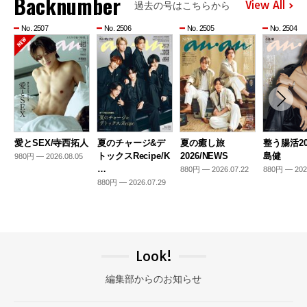
Backnumber
View All
過去の号はこちらから
No. 2507
No. 2506
No. 2505
No. 2504
愛とSEX/寺西拓人
夏のチャージ&デ
夏の癒し旅
整う腸活20
トックスRecipe/K
2026/NEWS
島健
980円 — 2026.08.05
…
880円 — 2026.07.22
880円 — 202
880円 — 2026.07.29
Look!
編集部からのお知らせ