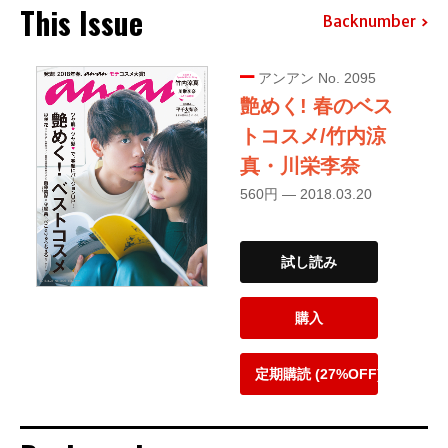
This Issue
Backnumber
アンアン No. 2095
艶めく! 春のベス
トコスメ/竹内涼
真・川栄李奈
560円 — 2018.03.20
試し読み
購入
定期購読 (27%OFF)