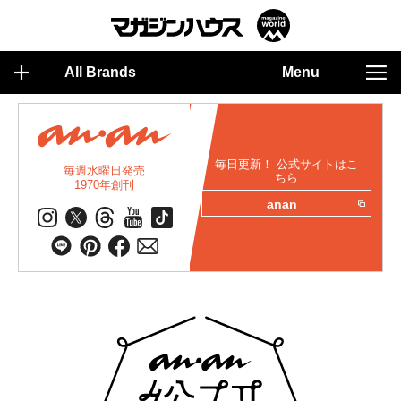
All Brands
Menu
毎日更新！ 公式サイトはこ
毎週水曜日発売
ちら
1970年創刊
anan