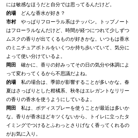
には敏感なほうだと自分では思ってるんだけど。
的場
どんな香水が好き？
市村
やっぱりフローラル系はテッパン。トップノート
はフローラルなんだけど、時間が経つにつれて少しずつ
ムスクの香りが出てくるものが好きかな。いつもは香水
のミニチュアボトルをいくつか持ち歩いていて、気分に
よって使い分けているよ。
岡田
確かに、香りの好みってその日の気分や体調によ
って変わってくるから不思議だよね。
的場
私の場合は、季節が影響することが多いかな。春
夏はさっぱりとした柑橘系、秋冬はエレガントなリリー
の香りの香水を使うようにしているよ。
岡田
私は、ボディスプレーを使うことが最近は多いか
な。香りが香水ほどキツくないから、トイレに立ったタ
イミングでつけるとふわっとさりげなく香ってくれるの
がお気に入り。