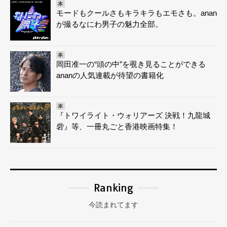
本
モードもクールさもキラキラもエモさも。anan
が撮るなにわ男子の魅力全部。
本
岡田准一の“頭の中”を覗き見ることができる
ananの人気連載が待望の書籍化
本
『トワイライト・ウォリアーズ 決戦！九龍城
砦』等、一冊丸ごと香港映画特集！
Ranking
今読まれてます