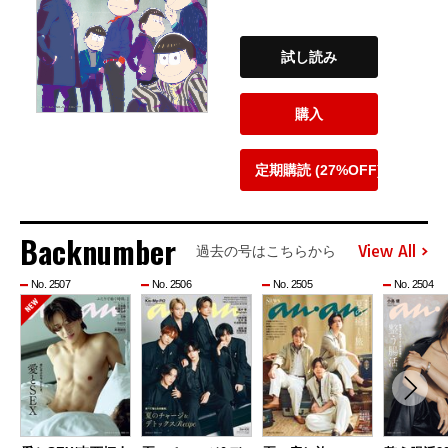
試し読み
購入
定期購読 (27%OFF)
Backnumber
View All
過去の号はこちらから
No. 2507
No. 2506
No. 2505
No. 2504