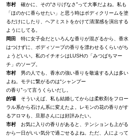
市村
確かに、その“さりげなさ”って大事だよね。私も
「ほのかに香らせたい」と思う時はボディクリームを塗
るだけにしたり、ヘアミストをかけて清潔感を演出する
ようにしてる。
岡田
特に女子会だといろんな香りが混ざるから、香水
はつけずに、ボディソープの香りを漂わせるくらいがち
ょうどいい。私のイチオシはLUSHの「みつばちマー
チ」のソープ。
市村
男の人でも、香水の強い香りを敬遠する人は多い
よね。モテに繋がるのは“シャンプー
の香り”って言うくらいだし。
的場
そういえば、私も結婚してからは柔軟剤をフロー
ラル系から石けん系に変えたよ。レモンの花の香りがす
るアロマも、旦那さんには好評みたい。
市村
お気に入りの香りがあると、テンションも上がる
から一日がいい気分で過ごせるよね。ただ、人によって