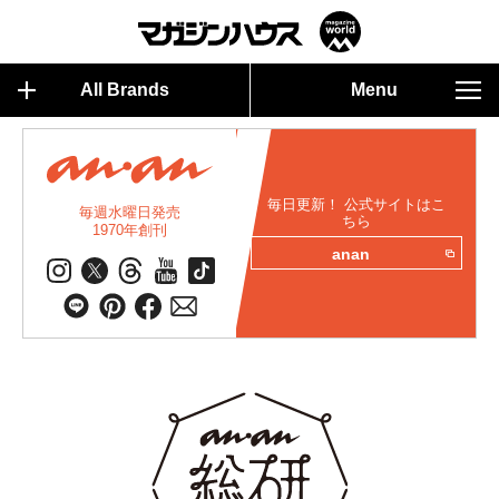
All Brands
Menu
毎日更新！ 公式サイトはこ
毎週水曜日発売
ちら
1970年創刊
anan