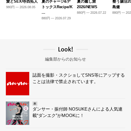
愛とSEX/寺西拓人
夏のチャージ&デ
夏の癒し旅
整う腸活20
トックスRecipe/K
2026/NEWS
島健
980円 — 2026.08.05
…
880円 — 2026.07.22
880円 — 202
880円 — 2026.07.29
Look!
編集部からのお知らせ
誌面を撮影・スクショしてSNS等にアップする
ことは法律で禁止されています。
本
ダンサー・振付師 NOSUKEさんによる人気連
載“ダンエク”がMOOKに！