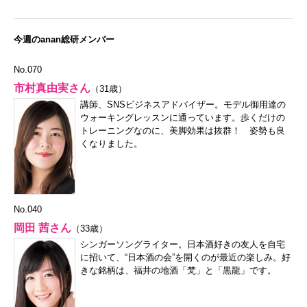
今週のanan総研メンバー
No.070
市村真由実さん
（31歳）
講師、SNSビジネスアドバイザー。モデル御用達の
ウォーキングレッスンに通っています。歩くだけの
トレーニングなのに、美脚効果は抜群！ 姿勢も良
くなりました。
No.040
岡田 茜さん
（33歳）
シンガーソングライター。日本酒好きの友人を自宅
に招いて、“日本酒の会”を開くのが最近の楽しみ。好
きな銘柄は、福井の地酒「梵」と「黒龍」です。