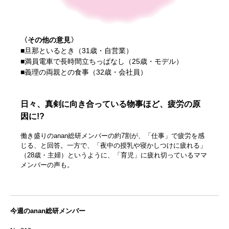
〈その他の意見〉
■旦那といるとき（31歳・自営業）
■満員電車で長時間立ちっぱなし（25歳・モデル）
■義理の両親との食事（32歳・会社員）
日々、真剣に向き合っている物事ほど、疲労の原
因に!?
働き盛りのanan総研メンバーの約7割が、「仕事」で疲労を感
じる、と回答。一方で、「夜中の授乳や寝かしつけに疲れる」
（28歳・主婦）というように、「育児」に疲れ切っているママ
メンバーの声も。
今週のanan総研メンバー