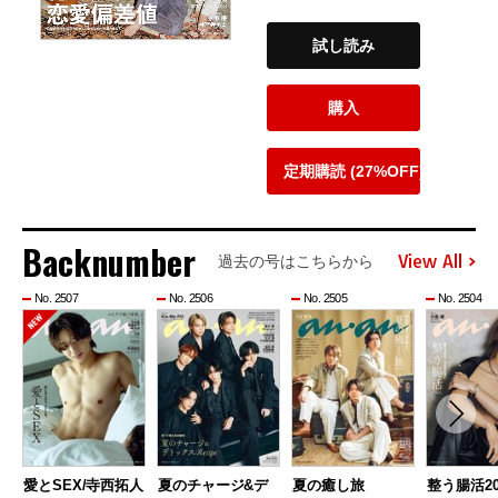
試し読み
購入
定期購読 (27%OFF)
Backnumber
View All
過去の号はこちらから
No. 2507
No. 2506
No. 2505
No. 2504
愛とSEX/寺西拓人
夏のチャージ&デ
夏の癒し旅
整う腸活20