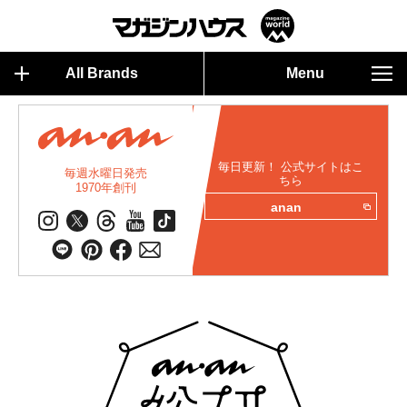
All Brands
Menu
毎日更新！ 公式サイトはこ
毎週水曜日発売
ちら
1970年創刊
anan