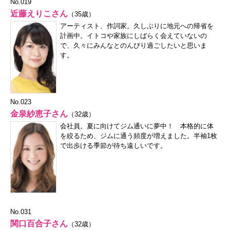
No.019
近藤えりこさん
（35歳）
アーティスト、作詞家。久しぶりに地元への帰省を
計画中。イトコや家族にしばらく会えていないの
で、久々にみんなとのんびり過ごしたいと思いま
す。
No.023
金泉紗恵子さん
（32歳）
会社員。夏に向けてジム通いに夢中！ 本格的に体
を絞るため、ジムに通う頻度が増えました。半袖1枚
で出歩ける季節が待ち遠しいです。
No.031
関口百合子さん
（32歳）