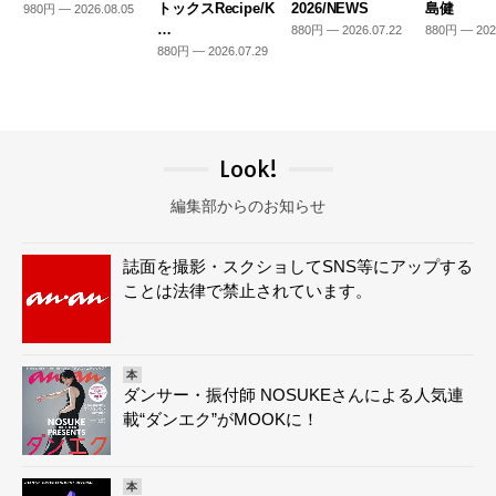
トックスRecipe/K
2026/NEWS
島健
980円 — 2026.08.05
…
880円 — 2026.07.22
880円 — 202
880円 — 2026.07.29
Look!
編集部からのお知らせ
誌面を撮影・スクショしてSNS等にアップする
ことは法律で禁止されています。
本
ダンサー・振付師 NOSUKEさんによる人気連
載“ダンエク”がMOOKに！
本