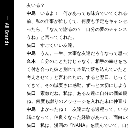
友いる？
中島
いるよ！ 何があっても味方でいてくれる
前、私の仕事が忙しくて、何度も予定をキャンセ
ったら、「なんで謝るの？ 自分の夢のチャンス
うね」と言ってくれた。
矢口
すごくいい友達。
中島
うん。一生、大事な友達だろうなって思っ
久本
自分のことだけじゃなく、相手の幸せをち
く付き合った彼と別れて本気で落ち込んでいたと
考えさせて」と言われたの。すると翌日、じっく
てきて、その誠実さに感動。ずっと大切にしよう
矢口
素敵だね。私は、ある友達に自分の価値観
ね。何度も謝りのメッセージを入れた末に仲直り
中島
よかったね！ 友達になる過程って、いろ
緒になって、仲良くなった経験があって、面白い
矢口
私は、漫画の『NANA』を読んでいて、自