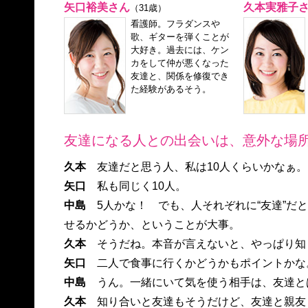
矢口裕美さん
久本実雅子
（31歳）
看護師。フラダンスや
歌、ギターを弾くことが
大好き。過去には、ケン
カをして仲が悪くなった
友達と、関係を修復でき
た経験があるそう。
友達になる人との出会いは、意外な場
久本
友達だと思う人、私は10人くらいかなぁ。
矢口
私も同じく10人。
中島
5人かな！ でも、人それぞれに“友達”だ
せるかどうか、ということが大事。
久本
そうだね。本音が言えないと、やっぱり知
矢口
二人で食事に行くかどうかもポイントかな
中島
うん。一緒にいて気を使う相手は、友達と
久本
知り合いと友達もそうだけど、友達と親友