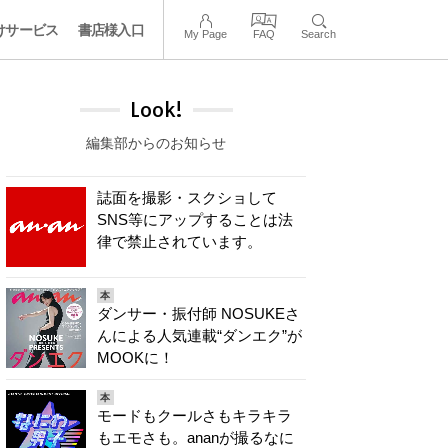
けサービス
書店様入口
My Page
FAQ
Search
Look!
編集部からのお知らせ
誌面を撮影・スクショして
SNS等にアップすることは法
律で禁止されています。
本
ダンサー・振付師 NOSUKEさ
んによる人気連載“ダンエク”が
MOOKに！
本
モードもクールさもキラキラ
もエモさも。ananが撮るなに