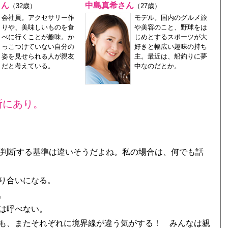
さん
中島真希さん
（32歳）
（27歳）
会社員。アクセサリー作
モデル。国内のグルメ旅
りや、美味しいものを食
や美容のこと、野球をは
べに行くことが趣味。か
じめとするスポーツが大
っこつけていない自分の
好きと幅広い趣味の持ち
姿を見せられる人が親友
主。最近は、船釣りに夢
だと考えている。
中なのだとか。
所にあり。
と判断する基準は違いそうだよね。私の場合は、何でも話
り合いになる。
。
は呼べない。
も、またそれぞれに境界線が違う気がする！ みんなは親