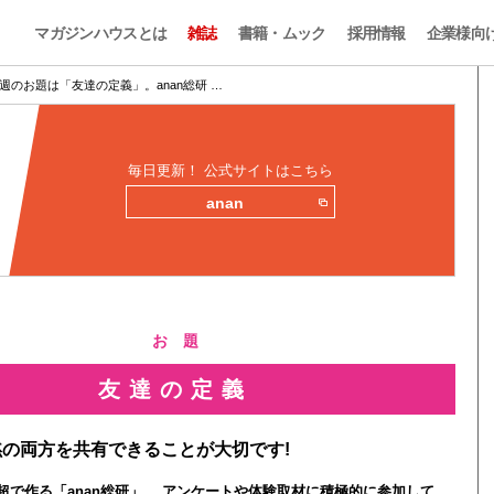
マガジンハウスとは
雑誌
書籍・ムック
採用情報
企業様向
週のお題は「友達の定義」。anan総研 …
毎日更新！ 公式サイトはこちら
anan
お 題
友達の定義
の両方を共有できることが大切です!
0人超で作る「anan総研」。 アンケートや体験取材に積極的に参加して、