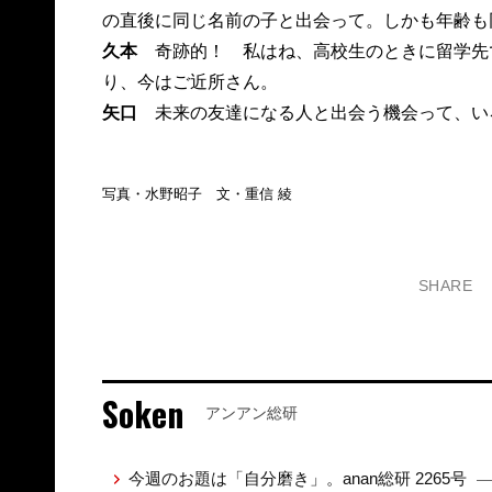
の直後に同じ名前の子と出会って。しかも年齢も
久本
奇跡的！ 私はね、高校生のときに留学先
り、今はご近所さん。
矢口
未来の友達になる人と出会う機会って、い
写真・水野昭子 文・重信 綾
SHARE
Soken
アンアン総研
今週のお題は「自分磨き」。anan総研 2265号
—