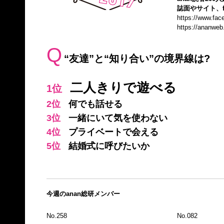
誌面やサイト、f
https://www.fa
https://ananweb
Q
“友達”と“知り合い”の境界線は?
二人きりで遊べる
1位
2位
何でも話せる
3位
一緒にいて気を使わない
4位
プライベートで会える
5位
結婚式に呼びたいか
今週のanan総研メンバー
No.258
No.082