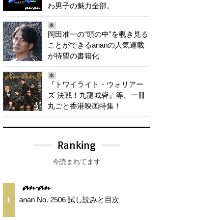
わ男子の魅力全部。
本
岡田准一の“頭の中”を覗き見る
ことができるananの人気連載
が待望の書籍化
本
『トワイライト・ウォリアー
ズ 決戦！九龍城砦』等、一冊
丸ごと香港映画特集！
Ranking
今読まれてます
anan No. 2506 試し読みと目次
1