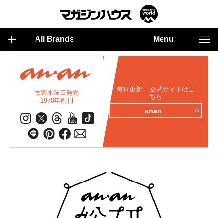
All Brands
Menu
毎日更新！ 公式サイトはこ
毎週水曜日発売
ちら
1970年創刊
anan