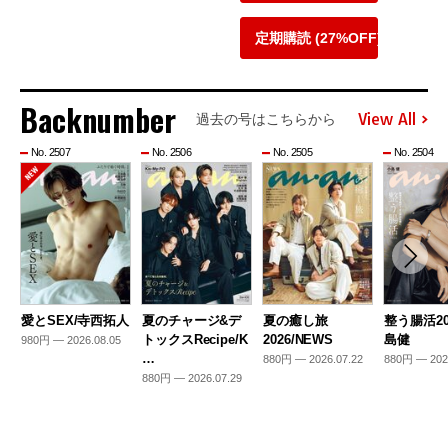
定期購読 (27%OFF)
Backnumber
View All
過去の号はこちらから
No. 2507
No. 2506
No. 2505
No. 2504
愛とSEX/寺西拓人
夏のチャージ&デ
夏の癒し旅
整う腸活20
トックスRecipe/K
2026/NEWS
島健
980円 — 2026.08.05
…
880円 — 2026.07.22
880円 — 202
880円 — 2026.07.29