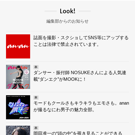
Look!
編集部からのお知らせ
誌面を撮影・スクショしてSNS等にアップする
ことは法律で禁止されています。
本
ダンサー・振付師 NOSUKEさんによる人気連
載“ダンエク”がMOOKに！
本
モードもクールさもキラキラもエモさも。anan
が撮るなにわ男子の魅力全部。
本
岡田准一の“頭の中”を覗き見ることができる