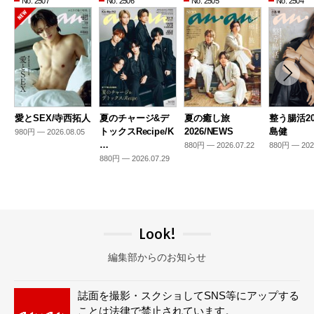
No. 2507
No. 2506
No. 2505
No. 2504
愛とSEX/寺西拓人
夏のチャージ&デ
夏の癒し旅
整う腸活20
トックスRecipe/K
2026/NEWS
島健
980円 — 2026.08.05
…
880円 — 2026.07.22
880円 — 202
880円 — 2026.07.29
Look!
編集部からのお知らせ
誌面を撮影・スクショしてSNS等にアップする
ことは法律で禁止されています。