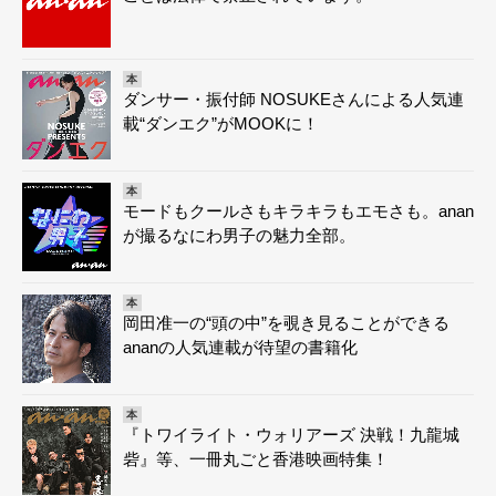
本
ダンサー・振付師 NOSUKEさんによる人気連
載“ダンエク”がMOOKに！
本
モードもクールさもキラキラもエモさも。anan
が撮るなにわ男子の魅力全部。
本
岡田准一の“頭の中”を覗き見ることができる
ananの人気連載が待望の書籍化
本
『トワイライト・ウォリアーズ 決戦！九龍城
砦』等、一冊丸ごと香港映画特集！