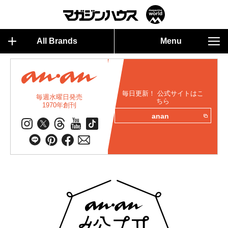
All Brands
Menu
毎日更新！ 公式サイトはこ
毎週水曜日発売
ちら
1970年創刊
anan