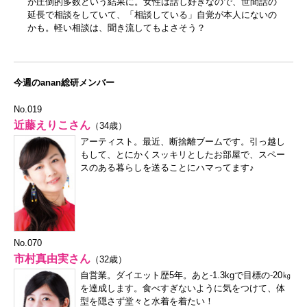
が圧倒的多数という結果に。女性は話し好きなので、世間話の
延長で相談をしていて、「相談している」自覚が本人にないの
かも。軽い相談は、聞き流してもよさそう？
今週のanan総研メンバー
No.019
近藤えりこさん
（34歳）
アーティスト。最近、断捨離ブームです。引っ越し
もして、とにかくスッキリとしたお部屋で、スペー
スのある暮らしを送ることにハマってます♪
No.070
市村真由実さん
（32歳）
自営業。ダイエット歴5年。あと-1.3kgで目標の-20㎏
を達成します。食べすぎないように気をつけて、体
型を隠さず堂々と水着を着たい！